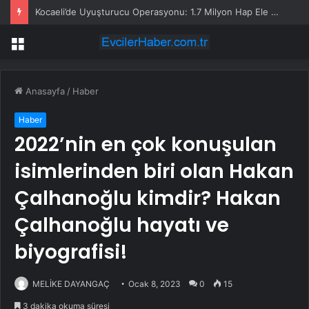
Kocaeli’de Uyuşturucu Operasyonu: 1.7 Milyon Hap Ele Geçirildi
Menü
Anasayfa
/
Haber
Haber
2022’nin en çok konuşulan
isimlerinden biri olan Hakan
Çalhanoğlu kimdir? Hakan
Çalhanoğlu hayatı ve
biyografisi!
MELİKE DAYANGAÇ
Ocak 8, 2023
0
15
3 dakika okuma süresi