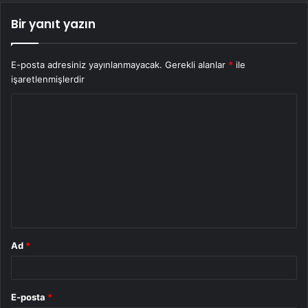
Bir yanıt yazın
E-posta adresiniz yayınlanmayacak.
Gerekli alanlar
*
ile
işaretlenmişlerdir
Y
o
r
u
m
*
Ad
*
E-posta
*