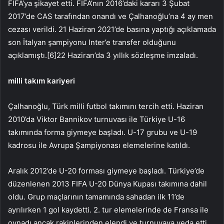
FIFA’ya şikayet etti. FIFA’nın 2016’daki kararı 3 Şubat
2017’de CAS tarafından onandı ve Çalhanoğlu’na 4 ay men
cezası verildi. 21 Haziran 2021’de basına yaptığı açıklamada
son İtalyan şampiyonu Inter’e transfer olduğunu
açıklamıştı.[6]22 Haziran’da 3 yıllık sözleşme imzaladı.
milli takım kariyeri
Çalhanoğlu, Türk milli futbol takımını tercih etti. Haziran
2010’da Viktor Bannikov turnuvası ile Türkiye U-16
takımında forma giymeye başladı. U-17 grubu ve U-19
kadrosu ile Avrupa Şampiyonası elemelerine katıldı.
Aralık 2012’de U-20 forması giymeye başladı. Türkiye’de
düzenlenen 2013 FIFA U-20 Dünya Kupası takımına dahil
oldu. Grup maçlarının tamamında sahadan ilk 11’de
ayrılırken 1 gol kaydetti. 2. tur elemelerinde de Fransa ile
oynadı ancak rakiplerinden elendi ve turnuvaya veda etti.