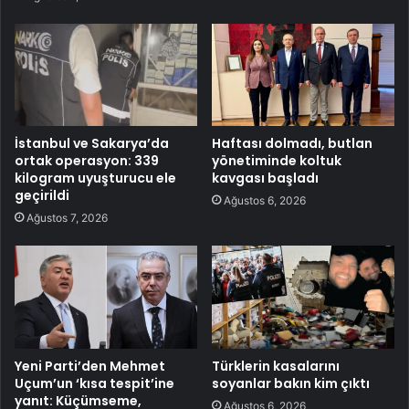
İstanbul ve Sakarya’da
Haftası dolmadı, butlan
ortak operasyon: 339
yönetiminde koltuk
kilogram uyuşturucu ele
kavgası başladı
geçirildi
Ağustos 6, 2026
Ağustos 7, 2026
Yeni Parti’den Mehmet
Türklerin kasalarını
Uçum’un ‘kısa tespit’ine
soyanlar bakın kim çıktı
yanıt: Küçümseme,
Ağustos 6, 2026