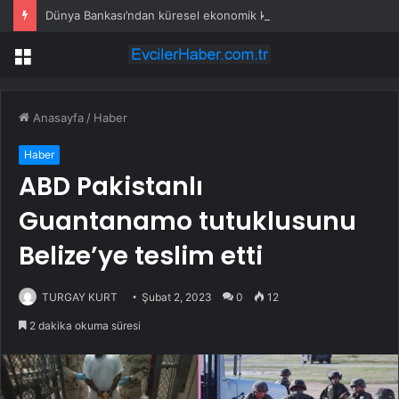
Dünya Bankası’ndan küresel ekonomik kriz uyarısı
Menü
Anasayfa
/
Haber
Haber
ABD Pakistanlı
Guantanamo tutuklusunu
Belize’ye teslim etti
TURGAY KURT
Şubat 2, 2023
0
12
2 dakika okuma süresi