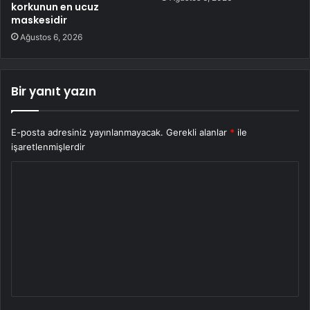
korkunun en ucuz
maskesidir
Ağustos 6, 2026
Bir yanıt yazın
E-posta adresiniz yayınlanmayacak.
Gerekli alanlar
*
ile
işaretlenmişlerdir
Y
o
r
u
m
*