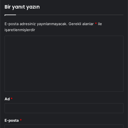
Bir yanıt yazın
E-posta adresiniz yayınlanmayacak.
Gerekli alanlar
*
ile
işaretlenmişlerdir
Y
o
r
u
m
*
Ad
*
E-posta
*