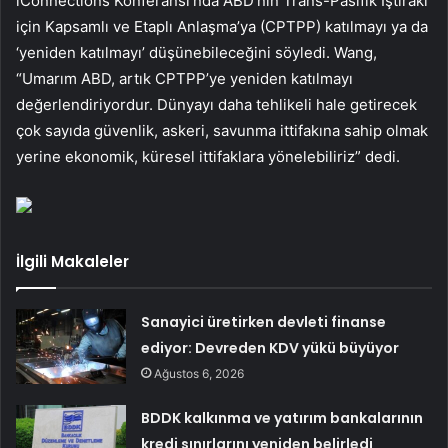
iConnections Konferansı’nda ABD’nin Trans-Pasifik İştiraki
için Kapsamlı ve Etaplı Anlaşma’ya (CPTPP) katılmayı ya da
‘yeniden katılmayı’ düşünebileceğini söyledi. Wang,
“Umarım ABD, artık CPTPP’ye yeniden katılmayı
değerlendiriyordur. Dünyayı daha tehlikeli hale getirecek
çok sayıda güvenlik, askeri, savunma ittifakına sahip olmak
yerine ekonomik, küresel ittifaklara yönelebiliriz” dedi.
İlgili Makaleler
Sanayici üretirken devleti finanse
ediyor: Devreden KDV yükü büyüyor
Ağustos 6, 2026
BDDK kalkınma ve yatırım bankalarının
kredi sınırlarını yeniden belirledi