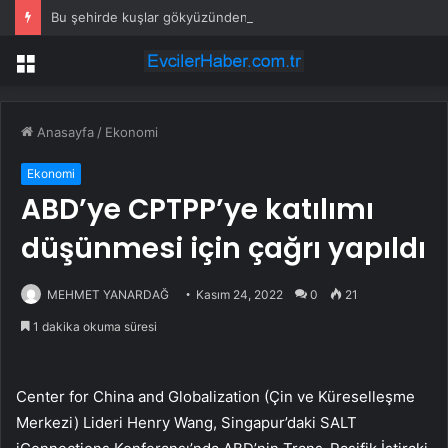
Bu şehirde kuşlar gökyüzünden patır patır düşüyor
Menü
Anasayfa
/
Ekonomi
Ekonomi
ABD’ye CPTPP’ye katılımı
düşünmesi için çağrı yapıldı
MEHMET YANARDAĞ
Kasım 24, 2022
0
21
1 dakika okuma süresi
Center for China and Globalization (Çin ve Küreselleşme
Merkezi) Lideri Henry Wang, Singapur’daki SALT