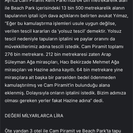
Ayrıca Cam Piramit Kent Parkı’nda 64 bin metrekarelik alan
ile Beach Park içerisindeki 13 bin 500 metrekarelik alanın
tapularının iptali için dava açtıklarını belirten avukat Yılmaz,
“Eğer bu kamulaştırma işlemleri usule uygun değilse,
verilen tescil kararları da ‘yolsuz tescil’ demektir. Yolsuz
tescil nedeniyle tapuların iptalini ve paylar oranını da
müvekkillerimiz adına tescili istedik. Cam Piramit toplamı
276 bin metrekare. 212 bin metrekaresi zaten Arap
Süleyman Ağa mirasçıları, Hacı Bekirzade Mehmet Ağa
mirasçıları ve Hazine adına kayıtlı. 64 bin metrekare yine
mirasçılara ait başka bir parselden bedel ödenmeden
kamulaştırılmış ve Cam Piramit’in bulunduğu alana
eklenmiş. Dolayısıyla onların iptalini istedik. Bizim adımıza
olması gereken yerler fakat Hazine adına” dedi.
DEĞERİ MİLYARLARCA LİRA
Öte yandan 3 otel ile Cam Piramit ve Beach Park’ta tapu