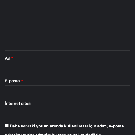
o
r
u
m
*
Ad
*
E-posta
*
İnternet sitesi
Daha sonraki yorumlarımda kullanılması için adım, e-posta
adresim ve site adresim bu tarayıcıya kaydedilsin.