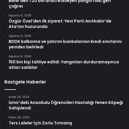
BMW’den 720 bin aracı etkileyen yangın riski geri
çağrısı
Ağustos 6, 2026
Özgür Özel’den ilk ziyaret: Yeni Parti Anıtkabir’de
Ata’nın huzurunda
Ağustos 6, 2026
BDDK kalkınma ve yatırım bankalarının kredi sınırlarını
yeniden belirledi
Ağustos 6, 2026
150 bin kişi tahliye edildi: Yangınları durduramayınca
atları saldılar
Rastgele Haberler
Aralık 26, 2024
İzmir’deki Anaokulu Öğrencileri Hastalığı Yenen Köpeği
Sahiplendi
Nisan 26, 2025
Ters Laleler İçin Zorlu Tırmanış