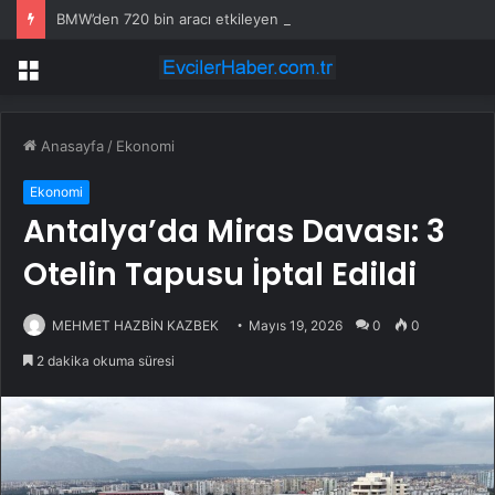
BMW’den 720 bin aracı etkileyen yangın riski geri çağrısı
Menü
Anasayfa
/
Ekonomi
Ekonomi
Antalya’da Miras Davası: 3
Otelin Tapusu İptal Edildi
MEHMET HAZBİN KAZBEK
Mayıs 19, 2026
0
0
2 dakika okuma süresi