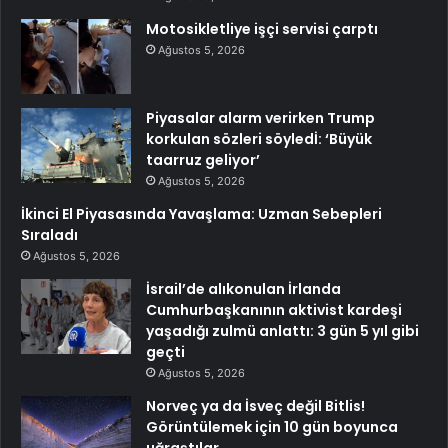
Motosikletliye işçi servisi çarptı
Ağustos 5, 2026
Piyasalar alarm verirken Trump
korkulan sözleri söyledİ: ‘Büyük
taarruz geliyor’
Ağustos 5, 2026
İkinci El Piyasasında Yavaşlama: Uzman Sebepleri
Sıraladı
Ağustos 5, 2026
İsrail’de alıkonulan İrlanda
Cumhurbaşkanının aktivist kardeşi
yaşadığı zulmü anlattı: 3 gün 5 yıl gibi
geçti
Ağustos 5, 2026
Norveç ya da İsveç değil Bitlis!
Görüntülemek için 10 gün boyunca
uğraştılar