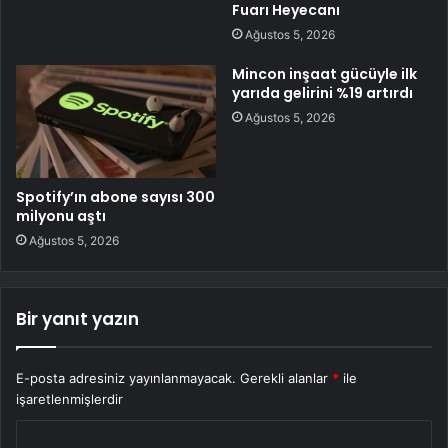
Fuarı Heyecanı
Ağustos 5, 2026
Mincon inşaat gücüyle ilk
yarıda gelirini %19 artırdı
Ağustos 5, 2026
Spotify’ın abone sayısı 300
milyonu aştı
Ağustos 5, 2026
Bir yanıt yazın
E-posta adresiniz yayınlanmayacak.
Gerekli alanlar
*
ile
işaretlenmişlerdir
Y