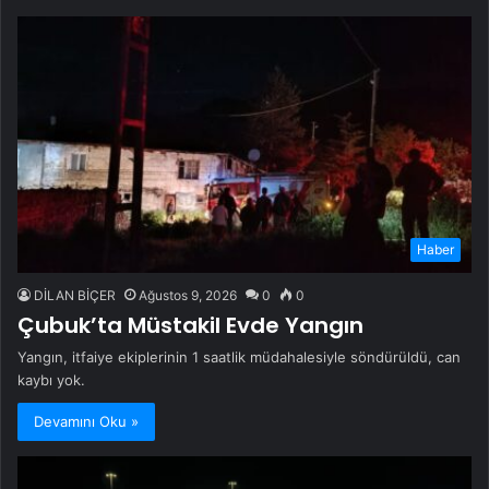
Haber
DİLAN BİÇER
Ağustos 9, 2026
0
0
Çubuk’ta Müstakil Evde Yangın
Yangın, itfaiye ekiplerinin 1 saatlik müdahalesiyle söndürüldü, can
kaybı yok.
Devamını Oku »