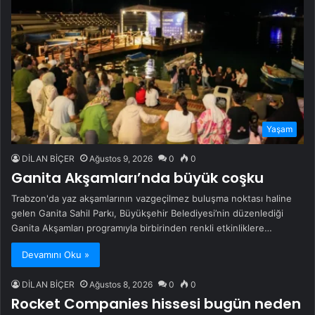
Yaşam
DİLAN BİÇER
Ağustos 9, 2026
0
0
Ganita Akşamları’nda büyük coşku
Trabzon'da yaz akşamlarının vazgeçilmez buluşma noktası haline
gelen Ganita Sahil Parkı, Büyükşehir Belediyesi’nin düzenlediği
Ganita Akşamları programıyla birbirinden renkli etkinliklere…
Devamını Oku »
DİLAN BİÇER
Ağustos 8, 2026
0
0
Rocket Companies hissesi bugün neden