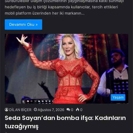
Sürdürülebilir ulaşım çözümlerinin yaygınlaşmasına katkı sunmayı
hedefleyen bu iş birliği kapsamında kullanıcılar, tercih ettikleri
mobil platform üzerinden her iki markanın…
Devamını Oku »
Yaşam
DİLAN BİÇER
Ağustos 7, 2026
0
0
Seda Sayan’dan bomba ifşa: Kadınların
tuzağıymış