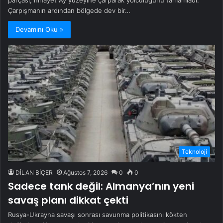
parçası, nihayet Ay yüzeyine çarparak yolculuğunu tamamladı.
Çarpışmanın ardından bölgede dev bir…
Devamını Oku »
Teknoloji
DİLAN BİÇER
Ağustos 7, 2026
0
0
Sadece tank değil: Almanya’nın yeni
savaş planı dikkat çekti
Rusya-Ukrayna savaşı sonrası savunma politikasını kökten