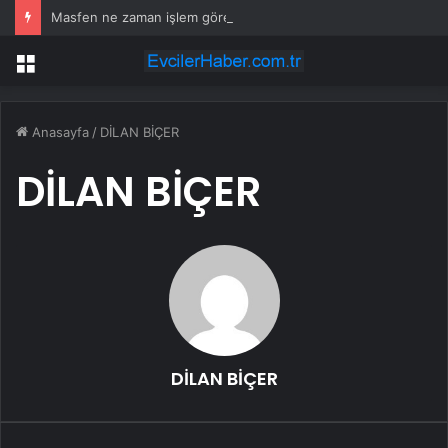
Masfen ne zaman işlem görecek? Masfen halka arz kaç lot verdi?
Menü
Anasayfa
/
DİLAN BİÇER
DİLAN BİÇER
DİLAN BİÇER