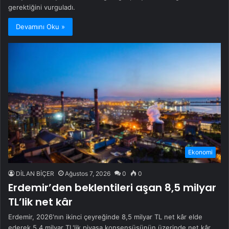
gerektiğini vurguladı.
Devamını Oku »
Ekonomi
DİLAN BİÇER
Ağustos 7, 2026
0
0
Erdemir’den beklentileri aşan 8,5 milyar
TL’lik net kâr
Erdemir, 2026'nın ikinci çeyreğinde 8,5 milyar TL net kâr elde
ederek 5,4 milyar TL'lik piyasa konsensüsünün üzerinde net kâr