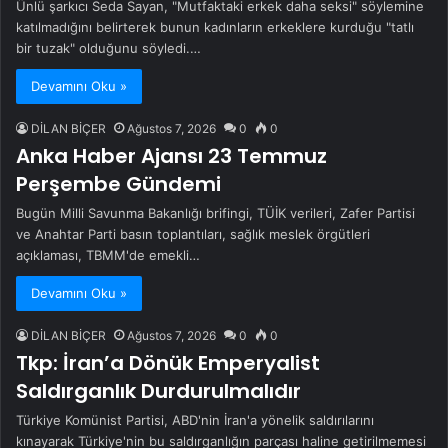
Ünlü şarkıcı Seda Sayan, "Mutfaktaki erkek daha seksi" söylemine
katılmadığını belirterek bunun kadınların erkeklere kurduğu "tatlı
bir tuzak" olduğunu söyledi.…
Devamını Oku »
DİLAN BİÇER
Ağustos 7, 2026
0
0
Anka Haber Ajansı 23 Temmuz
Perşembe Gündemi
Bugün Milli Savunma Bakanlığı brifingi, TÜİK verileri, Zafer Partisi
ve Anahtar Parti basın toplantıları, sağlık meslek örgütleri
açıklaması, TBMM'de emekli…
Devamını Oku »
DİLAN BİÇER
Ağustos 7, 2026
0
0
Tkp: İran’a Dönük Emperyalist
Saldırganlık Durdurulmalıdır
Türkiye Komünist Partisi, ABD'nin İran'a yönelik saldırılarını
kınayarak Türkiye'nin bu saldırganlığın parçası haline getirilmemesi