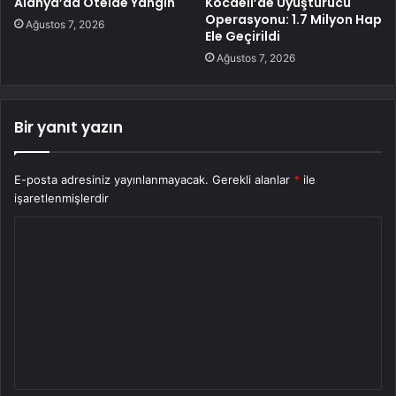
Alanya’da Otelde Yangın
Kocaeli’de Uyuşturucu
Operasyonu: 1.7 Milyon Hap
Ağustos 7, 2026
Ele Geçirildi
Ağustos 7, 2026
Bir yanıt yazın
E-posta adresiniz yayınlanmayacak.
Gerekli alanlar
*
ile
işaretlenmişlerdir
Y
o
r
u
m
*