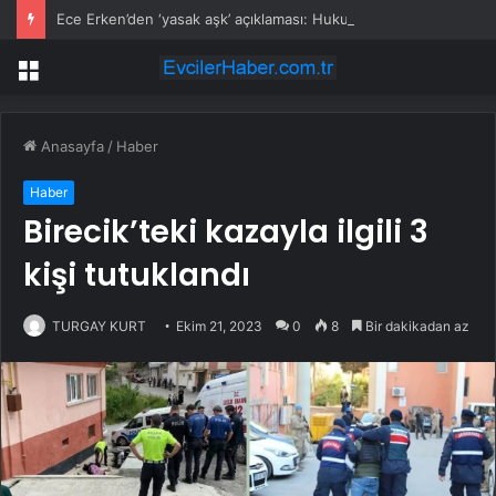
Ece Erken’den ‘yasak aşk’ açıklaması: Hukuki yollara başvuruyor
Menü
Anasayfa
/
Haber
Haber
Birecik’teki kazayla ilgili 3
kişi tutuklandı
TURGAY KURT
Ekim 21, 2023
0
8
Bir dakikadan az