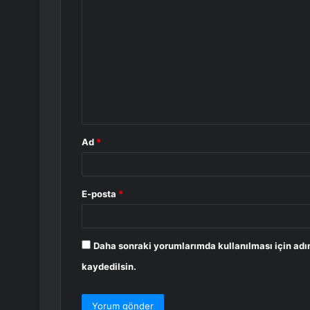
o
r
u
m
*
Ad
*
E-posta
*
Daha sonraki yorumlarımda kullanılması için adı
kaydedilsin.