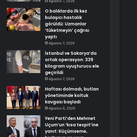
Ağustos 7, 2026
O balıklarda ilk kez
bulaşıcı hastalık
görüldü: Uzmanlar
‘tüketmeyin’ çağrısı
yaptı
Ağustos 7, 2026
İstanbul ve Sakarya’da
ortak operasyon: 339
kilogram uyuşturucu ele
geçirildi
Ağustos 7, 2026
Haftası dolmadı, butlan
yönetiminde koltuk
kavgası başladı
Ağustos 6, 2026
Yeni Parti’den Mehmet
Uçum’un ‘kısa tespit’ine
yanıt: Küçümseme,