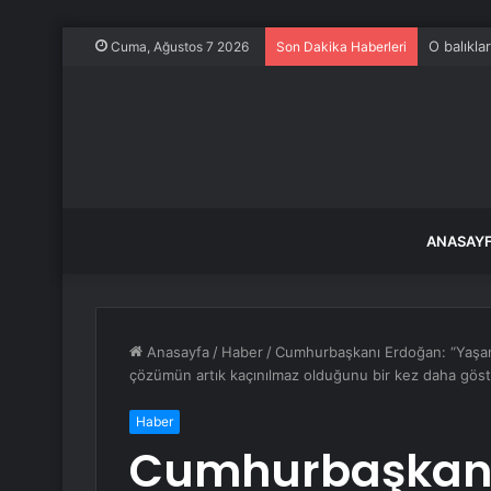
O balıkla
Cuma, Ağustos 7 2026
Son Dakika Haberleri
ANASAY
Anasayfa
/
Haber
/
Cumhurbaşkanı Erdoğan: “Yaşananla
çözümün artık kaçınılmaz olduğunu bir kez daha gös
Haber
Cumhurbaşkanı