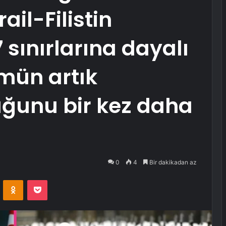
ail-Filistin
 sınırlarına dayalı
ümün artık
uğunu bir kez daha
0
4
Bir dakikadan az
VKontakte
Odnoklassniki
Pocket