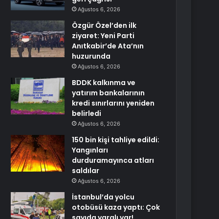
Ağustos 6, 2026
Özgür Özel’den ilk
ziyaret: Yeni Parti
Anıtkabir’de Ata’nın
huzurunda
Ağustos 6, 2026
BDDK kalkınma ve
yatırım bankalarının
kredi sınırlarını yeniden
belirledi
Ağustos 6, 2026
150 bin kişi tahliye edildi:
Yangınları
durduramayınca atları
saldılar
Ağustos 6, 2026
İstanbul’da yolcu
otobüsü kaza yaptı: Çok
sayıda yaralı var!