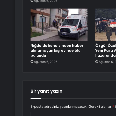
Ağustos 6, 2026
Niğde’de kendisinden haber
Özgür Özel’
alınamayan kişi evinde ölü
Yeni Parti 
bulundu
huzurunda
Ağustos 6, 2026
Ağustos 6, 
Bir yanıt yazın
E-posta adresiniz yayınlanmayacak.
Gerekli alanlar
*
i
Y