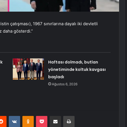
tin çatışması), 1967 sınırlarına dayalı iki devletli
z daha gösterdi.”
ak
Haftası dolmadı, butlan
yönetiminde koltuk kavgası
başladı
Ağustos 6, 2026
erest
Reddit
VKontakte
Odnoklassniki
Pocket
E-Posta ile paylaş
Yazdır