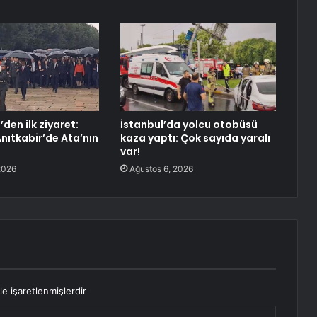
den ilk ziyaret:
İstanbul’da yolcu otobüsü
Anıtkabir’de Ata’nın
kaza yaptı: Çok sayıda yaralı
var!
2026
Ağustos 6, 2026
le işaretlenmişlerdir