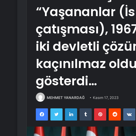
“Yaşananlar (İsr
çatışması), 1967
iki devletli çöz
kaçınılmaz old
gösterdi…
MEHMET YANARDAĞ
Kasım 17, 2023
Facebook
Twitter
LinkedIn
Tumblr
Pinterest
Reddit