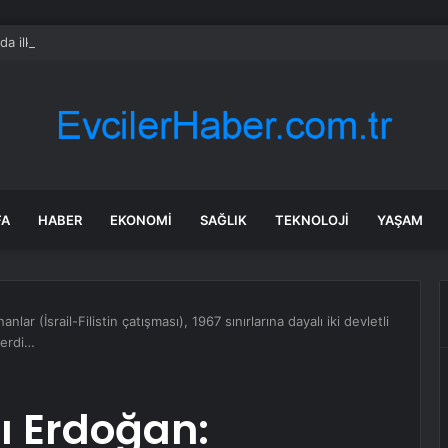
rda ilk kez bulaşıcı hastalık görüldü: Uzmanlar ‘tüketmeyin’ çağrısı yaptı
FA
HABER
EKONOMI
SAĞLIK
TEKNOLOJI
YAŞAM
r (İsrail-Filistin çatışması), 1967 sınırlarına dayalı iki devletli
terdi…
 Erdoğan: