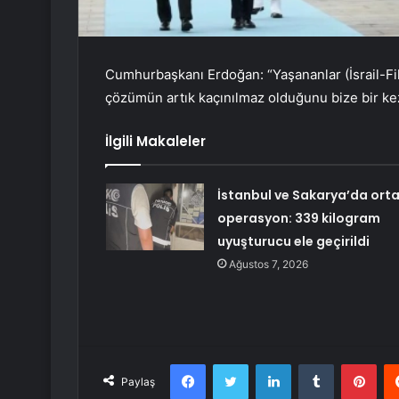
Cumhurbaşkanı Erdoğan: “Yaşananlar (İsrail-Filis
çözümün artık kaçınılmaz olduğunu bize bir ke
İlgili Makaleler
İstanbul ve Sakarya’da ort
operasyon: 339 kilogram
uyuşturucu ele geçirildi
Ağustos 7, 2026
Facebook
Twitter
LinkedIn
Tumblr
Pint
Paylaş