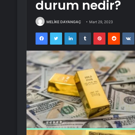
durum nedir?
MELİKE DAYANGAÇ
Mart 29, 2023
Facebook
Twitter
LinkedIn
Tumblr
Pinterest
Reddit