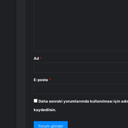
o
r
u
m
*
Ad
*
E-posta
*
Daha sonraki yorumlarımda kullanılması için adı
kaydedilsin.