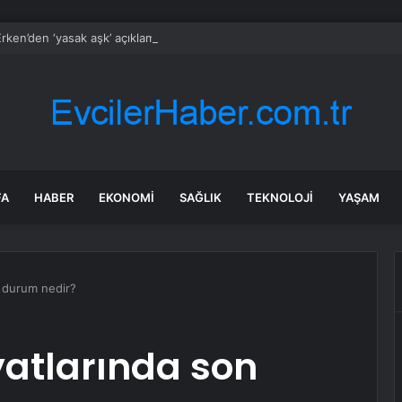
rken’den ‘yasak aşk’ açıklaması: Hukuki yollara başvuruyor
FA
HABER
EKONOMI
SAĞLIK
TEKNOLOJI
YAŞAM
on durum nedir?
iyatlarında son