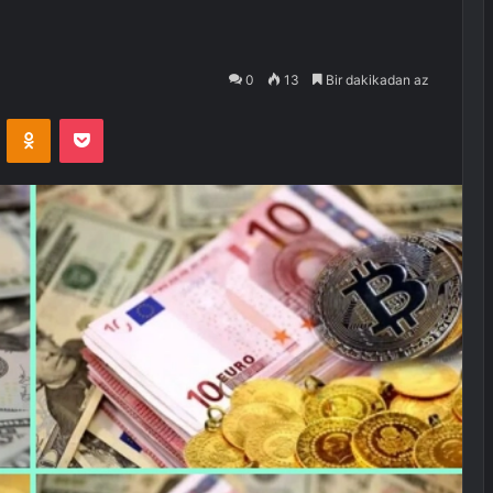
0
13
Bir dakikadan az
VKontakte
Odnoklassniki
Pocket