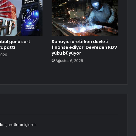
nbul günü sert
Sanayici üretirken devleti
kapattı
finanse ediyor: Devreden KDV
yükü büyüyor
2026
Ağustos 6, 2026
le işaretlenmişlerdir