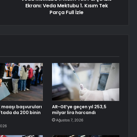
Ekranı: Veda Mektubu 1. Kısım Tek
Parça Full İzle
k maaşı başvuruları
AR-GE’ye geçen yıl 253,5
tada da 200 binin
milyar lira harcandı
Ağustos 7, 2026
2026