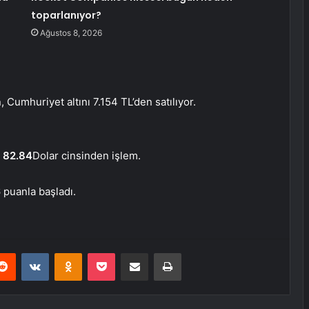
toparlanıyor?
Ağustos 8, 2026
, Cumhuriyet altını 7.154 TL’den satılıyor.
a
82.84
Dolar cinsinden işlem.
 puanla başladı.
erest
Reddit
VKontakte
Odnoklassniki
Pocket
E-Posta ile paylaş
Yazdır