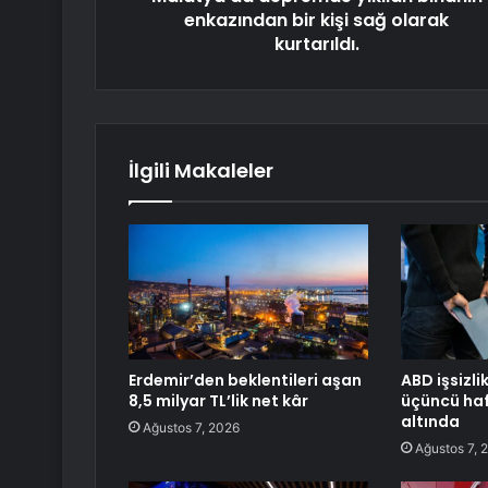
enkazından bir kişi sağ olarak
kurtarıldı.
İlgili Makaleler
Erdemir’den beklentileri aşan
ABD işsizli
8,5 milyar TL’lik net kâr
üçüncü haf
altında
Ağustos 7, 2026
Ağustos 7, 