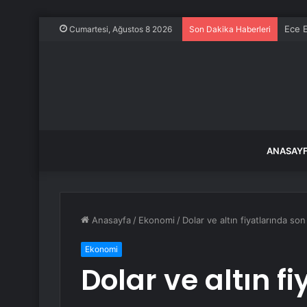
Ece E
Cumartesi, Ağustos 8 2026
Son Dakika Haberleri
ANASAY
Anasayfa
/
Ekonomi
/
Dolar ve altın fiyatlarında s
Ekonomi
Dolar ve altın f