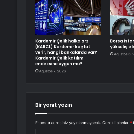
Kardemir Çelik halka arz
Borsa İsta
(KARCL) Kardemir kaç lot
yükselişle 
verir, hangi bankalarda var?
Ağustos 6, 
Kardemir Çelik katılım
endeksine uygun mu?
Ağustos 7, 2026
Bir yanıt yazın
E-posta adresiniz yayınlanmayacak.
Gerekli alanlar
*
i
Y