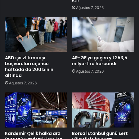
Ağustos 7, 2026
ABD işsizlik maaşı
AR-GE’ye geçen yıl 253,5
başvuruları üçüncü
milyar lira harcandı
haftada da 200 binin
Ağustos 7, 2026
altında
Ağustos 7, 2026
Kardemir Çelik halka arz
Borsa İstanbul günü sert