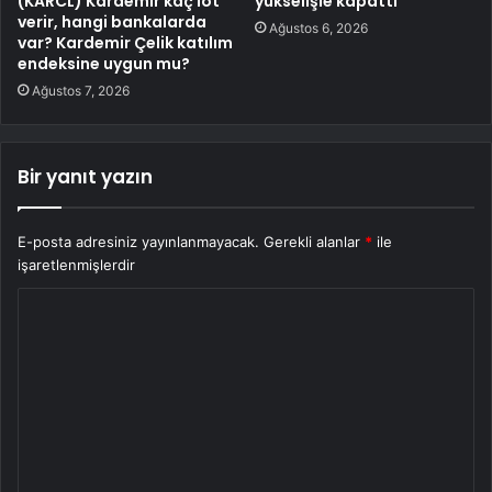
(KARCL) Kardemir kaç lot
yükselişle kapattı
verir, hangi bankalarda
Ağustos 6, 2026
var? Kardemir Çelik katılım
endeksine uygun mu?
Ağustos 7, 2026
Bir yanıt yazın
E-posta adresiniz yayınlanmayacak.
Gerekli alanlar
*
ile
işaretlenmişlerdir
Y
o
r
u
m
*