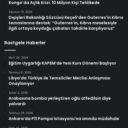
Kongo’da Açlık Krizi: 10 Milyon Kişi Tehlikede
Ağustos 10, 2026
Dışişleri Bakanlığı Sözcüsü Keçeli’den Guterres’in Kıbrıs
temaslarına destek: “Guterres’in, Kıbrıs meselesiyle
ilgili ortaya koyduğu çabaları takdirle karşılıyoruz”
Rastgele Haberler
Mart 26, 2026
Eğitim Uygarlığı KAPEM’de Yeni Kurs Dönemi Başlıyor
Temmuz 8, 2025
Libya’da Türkiye ile Temsilciler Meclisi Anlaşması
Onaylanıyor
Şubat 3, 2026
Arabasına bomba yerleştiren oğlu affedilsin diye
yalvardı
Temmuz 29, 2026
Ankara’da P11 Pompa İstasyonu’na anında müdahale
Ekim 24, 2025