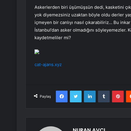
Askerlerden biri üşümüşsün dedi, kasketini çıka
yok diyemezsiniz uzaktan böyle oldu derler ya
içmeyen bir canlıyı nasıl çıkarabiliriz… Bu inka
İstanbul’dan asker olmadığını söyleyemezler. Ken
kaydetmeliler mi?
cat-ajans.xyz
Facebook
Twitter
LinkedIn
Tumblr
Pint
Paylaş
NURAN AVCI