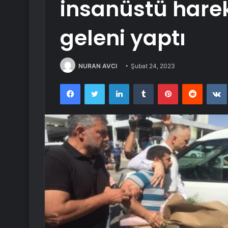
insanüstü harek
geleni yaptı
NURAN AVCI
Şubat 24, 2023
Facebook
Twitter
LinkedIn
Tumblr
Pinterest
Reddit