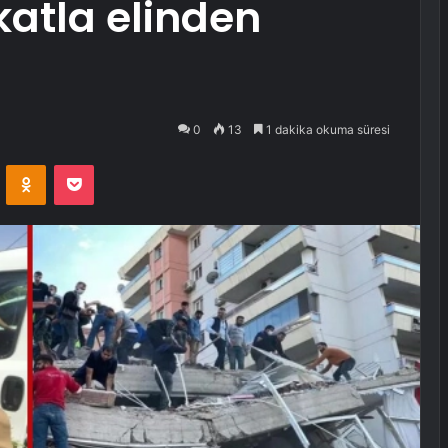
atla elinden
0
13
1 dakika okuma süresi
VKontakte
Odnoklassniki
Pocket