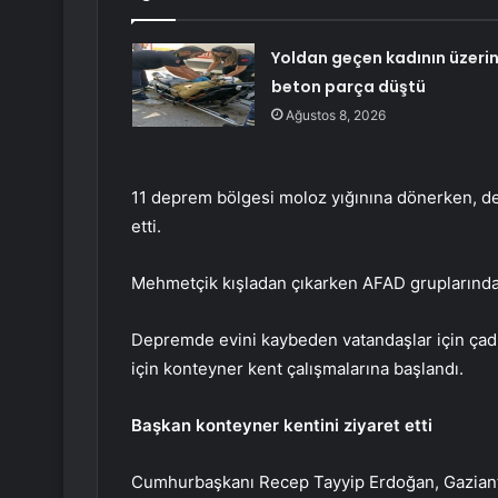
Yoldan geçen kadının üzeri
beton parça düştü
Ağustos 8, 2026
11 deprem bölgesi moloz yığınına dönerken, dev
etti.
Mehmetçik kışladan çıkarken AFAD gruplarında
Depremde evini kaybeden vatandaşlar için çadı
için konteyner kent çalışmalarına başlandı.
Başkan konteyner kentini ziyaret etti
Cumhurbaşkanı Recep Tayyip Erdoğan, Gaziant