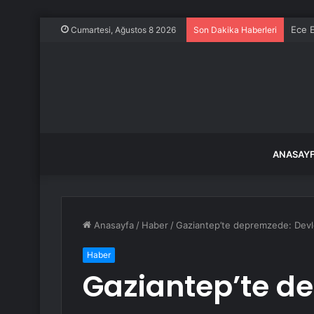
Ece E
Cumartesi, Ağustos 8 2026
Son Dakika Haberleri
ANASAY
Anasayfa
/
Haber
/
Gaziantep’te depremzede: Devle
Haber
Gaziantep’te d