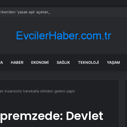
rken’den ‘yasak aşk’ açıklaması: Hukuki yollara başvuruyor
FA
HABER
EKONOMI
SAĞLIK
TEKNOLOJI
YAŞAM
t insanüstü harekatla elinden geleni yaptı
epremzede: Devlet