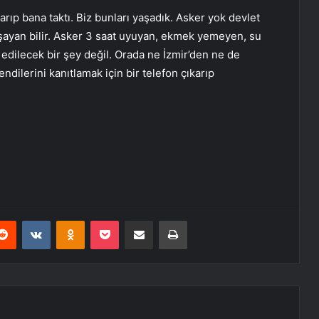
rıp bana taktı. Biz bunları yaşadık. Asker yok devlet
şayan bilir. Asker 3 saat uyuyan, ekmek yemeyen, su
r edilecek bir şey değil. Orada ne İzmir’den ne de
dilerini kanıtlamak için bir telefon çıkarıp
erest
Reddit
VKontakte
Odnoklassniki
Pocket
E-Posta ile paylaş
Yazdır