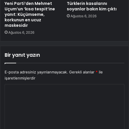
Yeni Parti’den Mehmet
Türklerin kasalarını
Uçum’un ‘kısa tespit’ine
soyanlar bakın kim çıktı
yanıt: Küçümseme,
Ağustos 6, 2026
korkunun en ucuz
maskesidir
Ağustos 6, 2026
Bir yanıt yazın
E-posta adresiniz yayınlanmayacak.
Gerekli alanlar
*
ile
işaretlenmişlerdir
Y
o
r
u
m