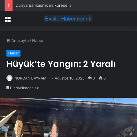
Dünya Bankası’ndan küresel ekonomik kriz uyarısı
Menü
Anasayfa
/
Haber
Haber
Hüyük’te Yangın: 2 Yaralı
NURCAN BAYRAM
Ağustos 10, 2025
0
0
Bir dakikadan az