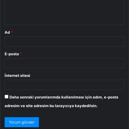
m
*
Ad
*
E-posta
*
İnternet sitesi
Daha sonraki yorumlarımda kullanılması için adım, e-posta
adresim ve site adresim bu tarayıcıya kaydedilsin.