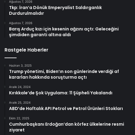
Ağustos 7, 2026
Tkp: İran’a Dönük Emperyalist Saldırganlık
Durdurulmalıdır
Ağustos 7, 2026
Barış Arduç kızı için kesenin ağzını açtı: Geleceğini
şimdiden garanti altına aldı
Rastgele Haberler
Haziran 3, 2025
Trump yönetimi, Biden’ın son günlerinde verdiği af
kararları hakkında soruşturma açtı
Aralık 24, 2024
Kırıkkale’de Şok Uygulama: 11 Şüpheli Yakalandı
Aralık 25, 2024
ABD’de Haftalık API Petrol ve Petrol Ürünleri Stokları
Ekim 22, 2025
Cumhurbaşkanı Erdoğan’dan körfez ülkelerine resmi
ziyaret