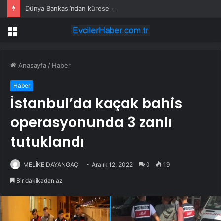
Dünya Bankası’ndan küresel ekonomik kriz uyarısı
Menü
Anasayfa
/
Haber
Haber
İstanbul’da kaçak bahis
operasyonunda 3 zanlı
tutuklandı
MELİKE DAYANGAÇ
Aralık 12, 2022
0
19
Bir dakikadan az