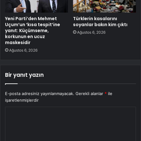
Yeni Parti’den Mehmet
Türklerin kasalarını
Uçum’un ‘kısa tespit’ine
soyanlar bakın kim çıktı
yanıt: Küçümseme,
Ağustos 6, 2026
korkunun en ucuz
maskesidir
Ağustos 6, 2026
Bir yanıt yazın
E-posta adresiniz yayınlanmayacak.
Gerekli alanlar
*
ile
işaretlenmişlerdir
Y
o
r
u