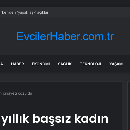
rken’den ‘yasak aşk’ açıklaması: Hukuki yollara başvuruyor
FA
HABER
EKONOMI
SAĞLIK
TEKNOLOJI
YAŞAM
dın cinayeti çözüldü
 yıllık başsız kadın