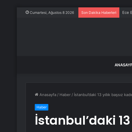
Ece E
Cumartesi, Ağustos 8 2026
Son Dakika Haberleri
ANASAY
Anasayfa
/
Haber
/
İstanbul’daki 13 yıllık başsız ka
Haber
İstanbul’daki 13