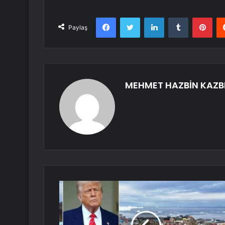
Facebook
Twitter
LinkedIn
Tumblr
Pint
Paylaş
MEHMET HAZBİN KAZB