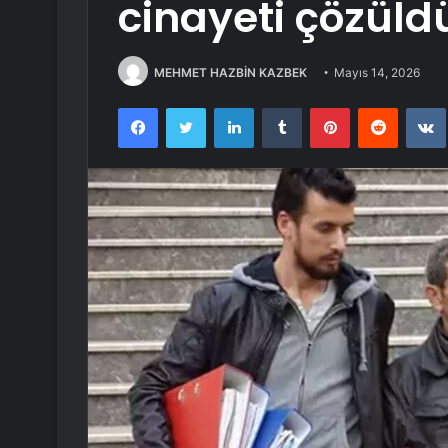
cinayeti çözüld
MEHMET HAZBİN KAZBEK
Mayıs 14, 2026
Facebook
Twitter
LinkedIn
Tumblr
Pinterest
Reddit