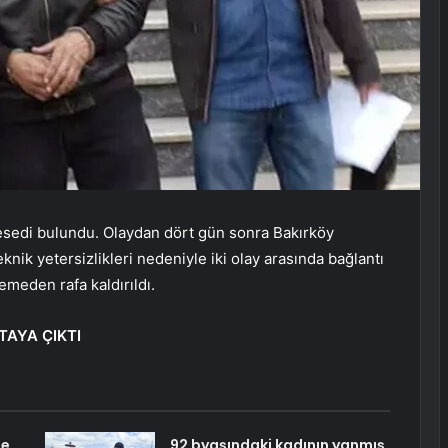
 cesedi bulundu. Olaydan dört gün sonra Bakırköy
eknik yetersizlikleri nedeniyle iki olay arasında bağlantı
meden rafa kaldırıldı.
TAYA ÇIKTI
ne
92 byaşındaki kadının yanmış