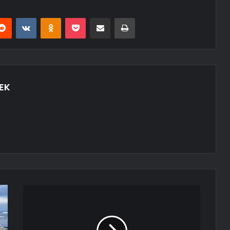
erest
Reddit
VKontakte
Odnoklassniki
Pocket
E-Posta ile paylaş
Yazdır
EK