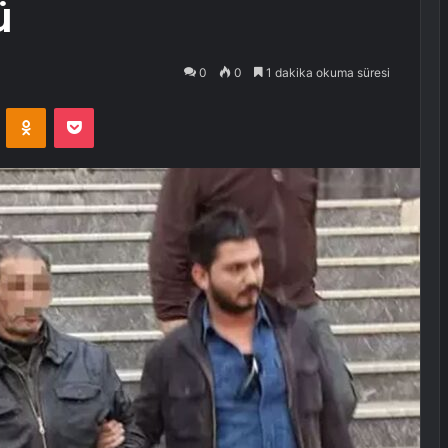
ü
0
0
1 dakika okuma süresi
VKontakte
Odnoklassniki
Pocket