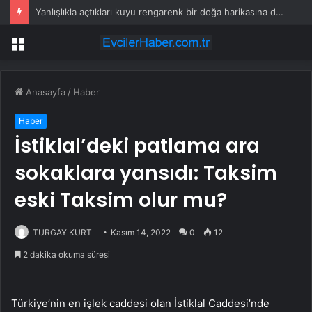
Yanlışlıkla açtıkları kuyu rengarenk bir doğa harikasına dönüştü
Menü
Anasayfa
/
Haber
Haber
İstiklal’deki patlama ara
sokaklara yansıdı: Taksim
eski Taksim olur mu?
TURGAY KURT
Kasım 14, 2022
0
12
2 dakika okuma süresi
Türkiye’nin en işlek caddesi olan İstiklal Caddesi’nde