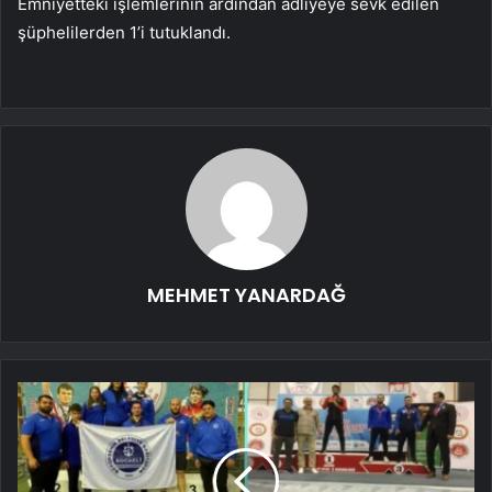
Emniyetteki işlemlerinin ardından adliyeye sevk edilen
şüphelilerden 1’i tutuklandı.
MEHMET YANARDAĞ