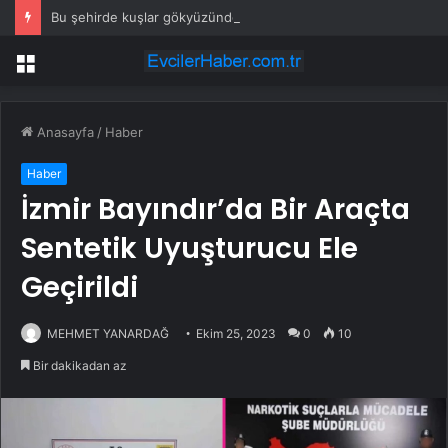
Bu şehirde kuşlar gökyüzünden patır patır düşüyor
Menü
Anasayfa
/
Haber
Haber
İzmir Bayındır’da Bir Araçta
Sentetik Uyuşturucu Ele
Geçirildi
MEHMET YANARDAĞ
Ekim 25, 2023
0
10
Bir dakikadan az