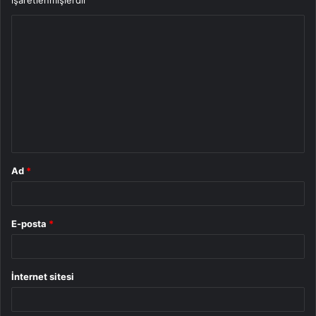
işaretlenmişlerdir
Y
o
r
u
m
*
Ad
*
E-posta
*
İnternet sitesi