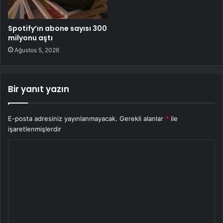
Spotify’ın abone sayısı 300
milyonu aştı
Ağustos 5, 2026
Bir yanıt yazın
E-posta adresiniz yayınlanmayacak.
Gerekli alanlar
*
ile
işaretlenmişlerdir
Y
o
r
u
m
*