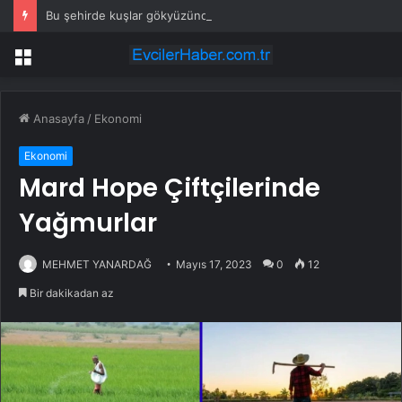
Bu şehirde kuşlar gökyüzünden patır patır düşüyor
Menü
Anasayfa
/
Ekonomi
Ekonomi
Mard Hope Çiftçilerinde
Yağmurlar
MEHMET YANARDAĞ
Mayıs 17, 2023
0
12
Bir dakikadan az