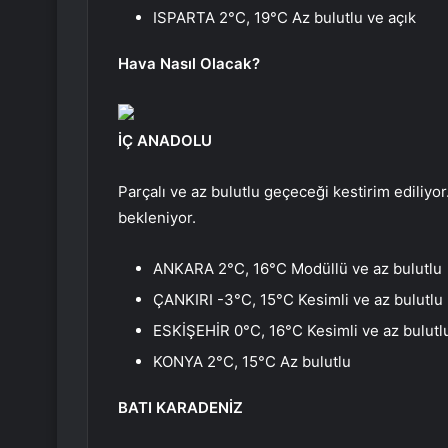
ISPARTA 2°C, 19°C Az bulutlu ve açık
Hava Nasıl Olacak?
İÇ ANADOLU
Parçalı ve az bulutlu geçeceği kestirim ediliyo
bekleniyor.
ANKARA 2°C, 16°C Modüllü ve az bulutlu
ÇANKIRI -3°C, 15°C Kesimli ve az bulutlu
ESKİŞEHİR 0°C, 16°C Kesimli ve az bulutl
KONYA 2°C, 15°C Az bulutlu
BATI KARADENİZ