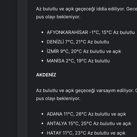
Az bulutlu ve açık geçeceği iddia ediliyor. Gec
pus olayı bekleniyor.
AFYONKARAHİSAR -1°C, 15°C Az bulutlu
DENİZLİ 7°C, 21°C Az bulutlu
İZMİR 9°C, 20°C Az bulutlu ve açık
MANİSA 2°C, 19°C Az bulutlu
AKDENİZ
Az bulutlu ve açık geçeceği varsayım ediliyor. 
pus olayı bekleniyor.
ADANA 11°C, 26°C Az bulutlu ve açık
ANTALYA 15°C, 25°C Az bulutlu ve açık
HATAY 11°C, 23°C Az bulutlu ve açık