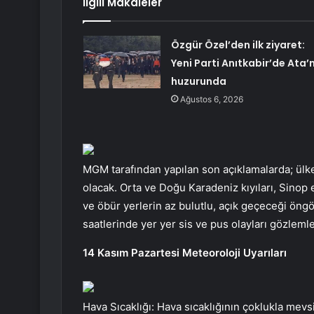
İlgili Makaleler
Özgür Özel’den ilk ziyaret:
Yeni Parti Anıtkabir’de Ata’
huzurunda
Ağustos 6, 2026
MGM tarafından yapılan son açıklamalarda; ülke
olacak. Orta ve Doğu Karadeniz kıyıları, Sinop 
ve öbür yerlerin az bulutlu, açık geçeceği ön
saatlerinde yer yer sis ve pus olayları gözlem
14 Kasım Pazartesi Meteoroloji Uyarıları
Hava Sıcaklığı: Hava sıcaklığının çoklukla me