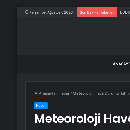
BDDK 
Perşembe, Ağustos 6 2026
Son Dakika Haberleri
ANASAY
Anasayfa
/
Haber
/
Meteoroloji Hava Durumu Tahmin
Haber
Meteoroloji Ha