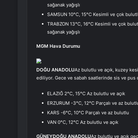
sağanak yağışlı
SAMSUN 10°C, 15°C Kesimli ve çok bulutlu
TRABZON 13°C, 16°C Kesimli ve çok bulutlu
sağanak yağışlı
MGM Hava Durumu
DOĞU ANADOLU
Az bulutlu ve açık, kuzey kes
ediliyor. Gece ve sabah saatlerinde sis ve pus 
ELAZIĞ 2°C, 15°C Az bulutlu ve açık
ERZURUM -3°C, 12°C Parçalı ve az bulutl
KARS -6°C, 10°C Parçalı ve az bulutlu
VAN 0°C, 12°C Az bulutlu ve açık
GÜNEYDOĞU ANADOLU
Az bulutlu ve açık geç