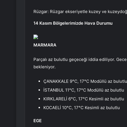
Rüzgar: Rüzgar ekseriyetle kuzey ve kuzeydoğu 
14 Kasım Bölgelerimizde Hava Durumu
MARMARA
Parçalı az bulutlu geçeceği iddia ediliyor. Gece
bekleniyor.
ÇANAKKALE 9°C, 17°C Modüllü az bulutl
İSTANBUL 11°C, 17°C Modüllü az bulutlu
KIRKLARELİ 6°C, 17°C Kesimli az bulutlu
KOCAELİ 10°C, 17°C Kesimli az bulutlu
EGE