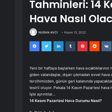
Tahminleri: 14 
Hava Nasıl Ola
NURAN AVCI
Kasım 13, 2022
Facebook
Twitter
LinkedIn
Tumblr
Pinterest
Reddit
Yeni bir haftaya başlarken hava sıcaklıklarını
giden vatandaşlar, dışarı çıkmadan evvel hava 
tercihimizden, günün geri kalanında yapacakl
tesirli oluyor. Pekala 14 Kasım Pazartesi hava
İşte ayrıntılar…
14 Kasım Pazartesi Hava Durumu Nasıl?