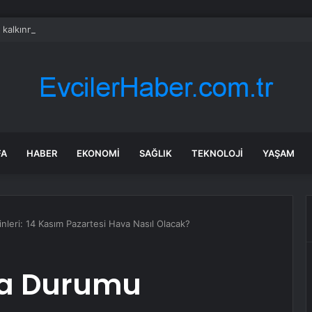
kalkınma ve yatırım bankalarının kredi sınırlarını yeniden belirledi
FA
HABER
EKONOMI
SAĞLIK
TEKNOLOJI
YAŞAM
leri: 14 Kasım Pazartesi Hava Nasıl Olacak?
va Durumu