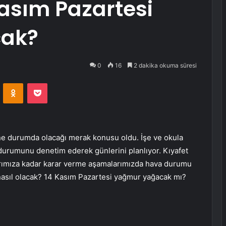
Kasım Pazartesi
cak?
0
16
2 dakika okuma süresi
VKontakte
Odnoklassniki
Pocket
n ne durumda olacağı merak konusu oldu. İşe ve okula
durumunu denetim ederek günlerini planlıyor. Kıyafet
arımıza kadar karar verme aşamalarımızda hava durumu
 nasıl olacak? 14 Kasım Pazartesi yağmur yağacak mı?