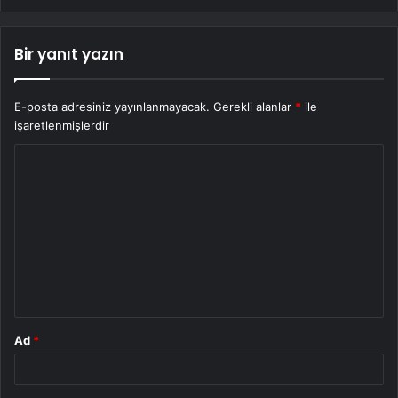
Bir yanıt yazın
E-posta adresiniz yayınlanmayacak.
Gerekli alanlar
*
ile
işaretlenmişlerdir
Y
o
r
u
m
*
Ad
*