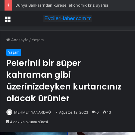
Dünya Bankası’ndan küresel ekonomik kriz uyarısı
Menü
Anasayfa
/
Yaşam
Yaşam
Pelerinli bir süper
kahraman gibi
üzerinizdeyken kurtarıcınız
olacak ürünler
MEHMET YANARDAĞ
Ağustos 12, 2023
0
13
4 dakika okuma süresi