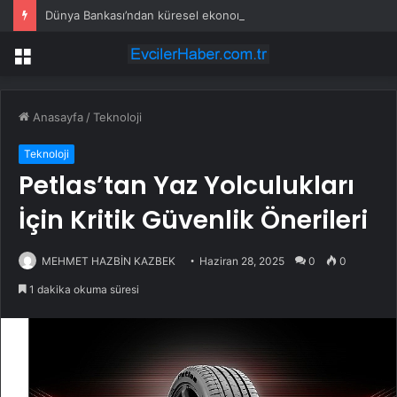
Dünya Bankası’ndan küresel ekonomik kriz uyarısı
Menü
Anasayfa
/
Teknoloji
Teknoloji
Petlas’tan Yaz Yolculukları
İçin Kritik Güvenlik Önerileri
MEHMET HAZBİN KAZBEK
Haziran 28, 2025
0
0
1 dakika okuma süresi