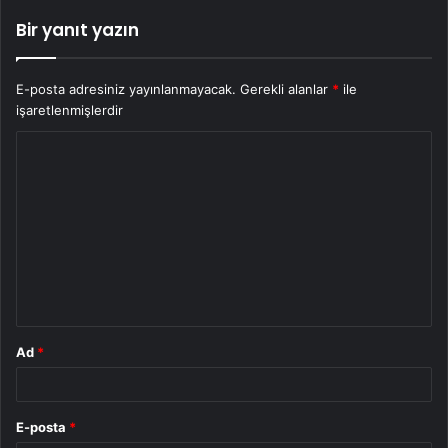
Bir yanıt yazın
E-posta adresiniz yayınlanmayacak.
Gerekli alanlar
*
ile
işaretlenmişlerdir
Y
o
r
u
m
*
Ad
*
E-posta
*