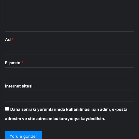
u
m
*
Ad
*
E-posta
*
İnternet sitesi
Daha sonraki yorumlarımda kullanılması için adım, e-posta
adresim ve site adresim bu tarayıcıya kaydedilsin.