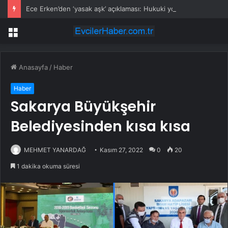
Ece Erken’den ‘yasak aşk’ açıklaması: Hukuki yollara başvuruyor
Menü
Anasayfa
/
Haber
Haber
Sakarya Büyükşehir
Belediyesinden kısa kısa
MEHMET YANARDAĞ
Kasım 27, 2022
0
20
1 dakika okuma süresi