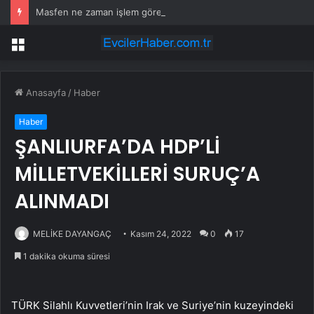
Masfen ne zaman işlem görecek? Masfen halka arz kaç lot verdi?
Menü
Anasayfa
/
Haber
Haber
ŞANLIURFA’DA HDP’Lİ
MİLLETVEKİLLERİ SURUÇ’A
ALINMADI
MELİKE DAYANGAÇ
Kasım 24, 2022
0
17
1 dakika okuma süresi
TÜRK Silahlı Kuvvetleri’nin Irak ve Suriye’nin kuzeyindeki