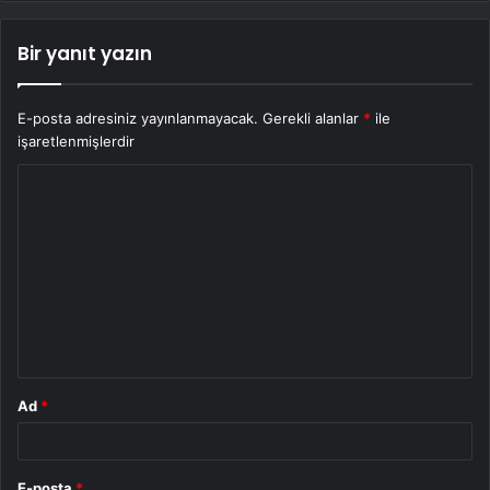
Bir yanıt yazın
E-posta adresiniz yayınlanmayacak.
Gerekli alanlar
*
ile
işaretlenmişlerdir
Y
o
r
u
m
*
Ad
*
E-posta
*