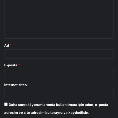
r
u
m
*
Ad
*
E-posta
*
İnternet sitesi
Daha sonraki yorumlarımda kullanılması için adım, e-posta
adresim ve site adresim bu tarayıcıya kaydedilsin.