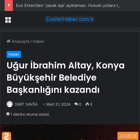
Ece Erken’den ‘yasak aşk’ açıklaması: Hukuki yollara başvuruyor
Menü
Anasayfa
/
Haber
Haber
Uğur İbrahim Altay, Konya
Büyükşehir Belediye
Başkanlığını kazandı
ÜMİT SAVĞA
Mart 31, 2024
0
0
1 dakika okuma süresi