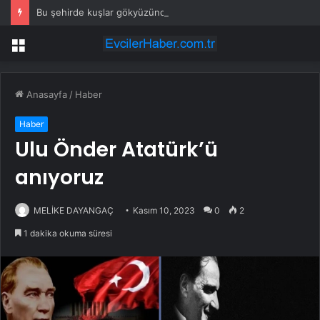
Bu şehirde kuşlar gökyüzünden patır patır düşüyor
Menü
Anasayfa
/
Haber
Haber
Ulu Önder Atatürk’ü
anıyoruz
MELİKE DAYANGAÇ
Kasım 10, 2023
0
2
1 dakika okuma süresi