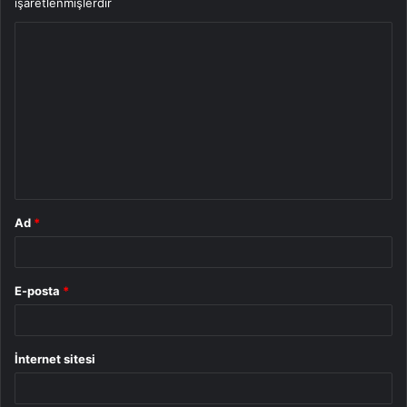
işaretlenmişlerdir
Y
o
r
u
m
*
Ad
*
E-posta
*
İnternet sitesi