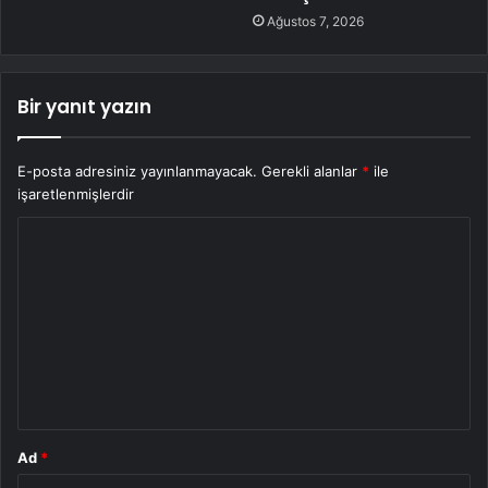
Ağustos 7, 2026
Bir yanıt yazın
E-posta adresiniz yayınlanmayacak.
Gerekli alanlar
*
ile
işaretlenmişlerdir
Y
o
r
u
m
*
Ad
*