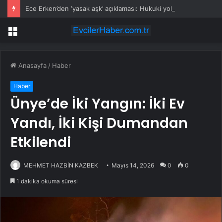
Ece Erken’den ‘yasak aşk’ açıklaması: Hukuki yollara başvuruyor
Menü
Anasayfa
/
Haber
Haber
Ünye’de İki Yangın: İki Ev
Yandı, İki Kişi Dumandan
Etkilendi
MEHMET HAZBİN KAZBEK
Mayıs 14, 2026
0
0
1 dakika okuma süresi