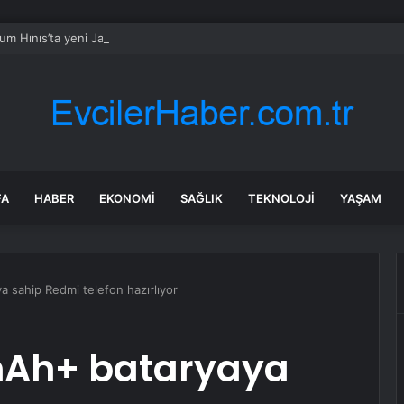
um Hınıs’ta yeni Jandarma Komutanlığı hizmet binası açıldı
FA
HABER
EKONOMI
SAĞLIK
TEKNOLOJI
YAŞAM
 sahip Redmi telefon hazırlıyor
mAh+ bataryaya