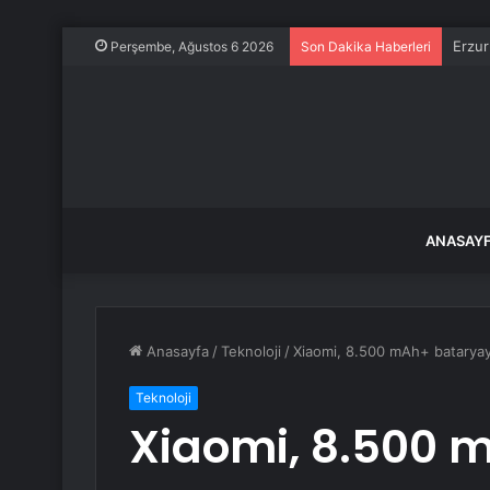
Erzur
Perşembe, Ağustos 6 2026
Son Dakika Haberleri
ANASAY
Anasayfa
/
Teknoloji
/
Xiaomi, 8.500 mAh+ bataryaya
Teknoloji
Xiaomi, 8.500 