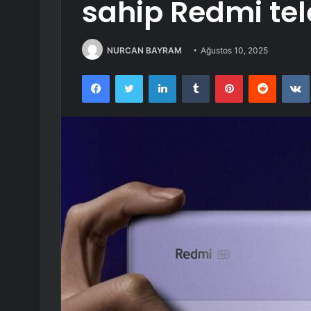
sahip Redmi tel
NURCAN BAYRAM
Ağustos 10, 2025
Facebook
Twitter
LinkedIn
Tumblr
Pinterest
Reddit