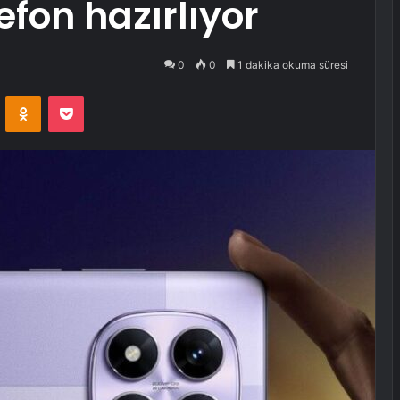
efon hazırlıyor
0
0
1 dakika okuma süresi
VKontakte
Odnoklassniki
Pocket