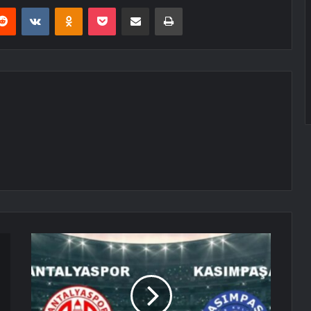
erest
Reddit
VKontakte
Odnoklassniki
Pocket
E-Posta ile paylaş
Yazdır