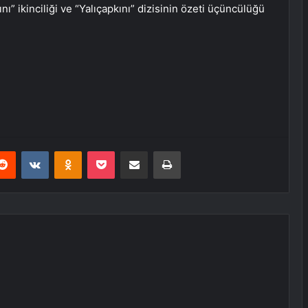
kını” ikinciliği ve “Yalıçapkını” dizisinin özeti üçüncülüğü
erest
Reddit
VKontakte
Odnoklassniki
Pocket
E-Posta ile paylaş
Yazdır