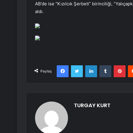
AB’de ise “Kızılcık Şerbeti” birinciliği, “Yalıçap
aldı.
Facebook
Twitter
LinkedIn
Tumblr
Pint
Paylaş
TURGAY KURT