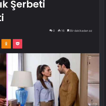
ık Şerbeti
i
0
16
Bir dakikadan az
VKontakte
Odnoklassniki
Pocket