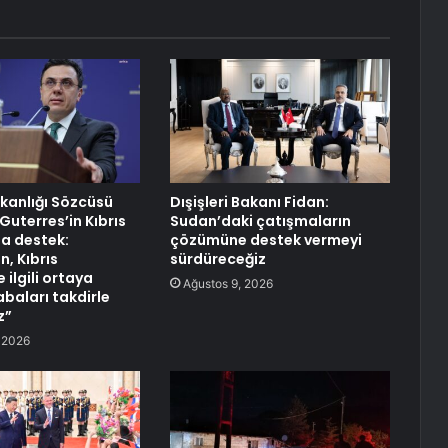
akanlığı Sözcüsü
Dışişleri Bakanı Fidan:
Guterres’in Kıbrıs
Sudan’daki çatışmaların
a destek:
çözümüne destek vermeyi
n, Kıbrıs
sürdüreceğiz
 ilgili ortaya
Ağustos 9, 2026
baları takdirle
z”
 2026