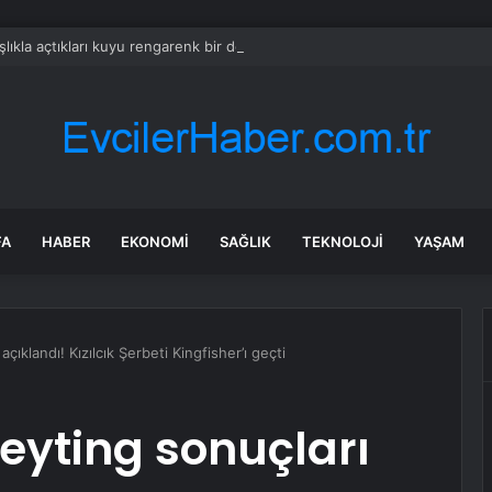
ışlıkla açtıkları kuyu rengarenk bir doğa harikasına dönüştü
FA
HABER
EKONOMI
SAĞLIK
TEKNOLOJI
YAŞAM
ıklandı! Kızılcık Şerbeti Kingfisher’ı geçti
eyting sonuçları