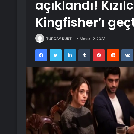
açıklandı! Kızılc
Kingfisher’ı geçt
TURGAY KURT
Mayıs 12, 2023
Facebook
Twitter
LinkedIn
Tumblr
Pinterest
Reddit