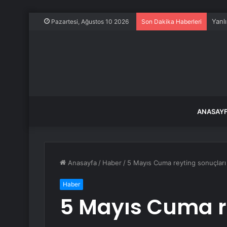
Yanl
Pazartesi, Ağustos 10 2026
Son Dakika Haberleri
ANASAY
Anasayfa
/
Haber
/
5 Mayıs Cuma reyting sonuçları aç
Haber
5 Mayıs Cuma r