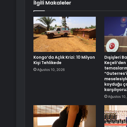
İlgili Makaleler
Kongo’da Açlık Krizi: 10 Milyon
Dışişleri B
Kişi Tehlikede
Keçeli’den 
temasların
Ağustos 10, 2026
“Guterres’i
meselesiyle
koyduğu ça
karşılıyoru
Ağustos 10,