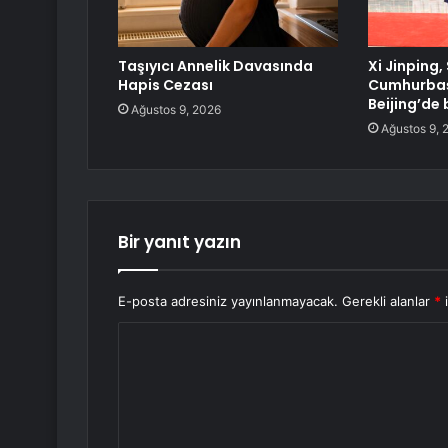
Taşıyıcı Annelik Davasında
Xi Jinping,
Hapis Cezası
Cumhurbaşk
Beijing’de 
Ağustos 9, 2026
Ağustos 9, 
Bir yanıt yazın
E-posta adresiniz yayınlanmayacak.
Gerekli alanlar
*
i
Y
o
r
u