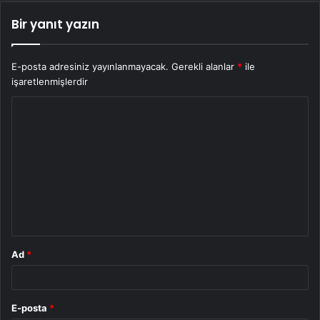
Bir yanıt yazın
E-posta adresiniz yayınlanmayacak.
Gerekli alanlar
*
ile
işaretlenmişlerdir
Y
o
r
u
m
*
Ad
*
E-posta
*