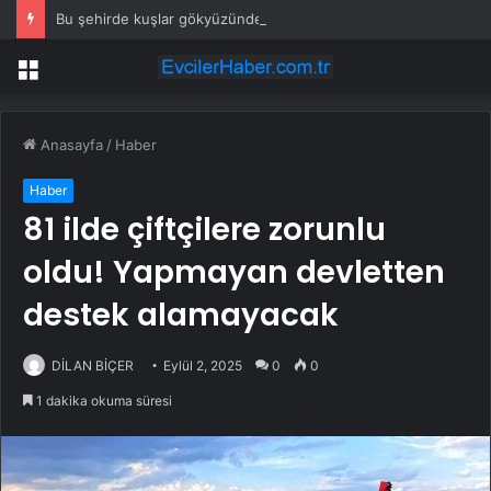
Bu şehirde kuşlar gökyüzünden patır patır düşüyor
Menü
Anasayfa
/
Haber
Haber
81 ilde çiftçilere zorunlu
oldu! Yapmayan devletten
destek alamayacak
DİLAN BİÇER
Eylül 2, 2025
0
0
1 dakika okuma süresi