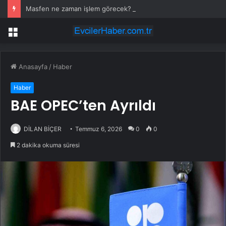
Masfen ne zaman işlem görecek? Masfen halka arz kaç lot verdi?
Menü
Anasayfa
/
Haber
Haber
BAE OPEC’ten Ayrıldı
DİLAN BİÇER
Temmuz 6, 2026
0
0
2 dakika okuma süresi