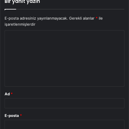
Bir yanıt yazın
E-posta adresiniz yayınlanmayacak.
Gerekli alanlar
*
ile
işaretlenmişlerdir
Y
o
r
u
m
*
Ad
*
E-posta
*