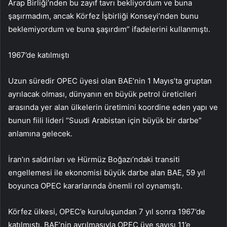
Arap Birliği’nden bu zayıf tavrı bekliyordum ve buna
şaşırmadım, ancak Körfez İşbirliği Konseyi’nden bunu
beklemiyordum ve buna şaşırdım” ifadelerini kullanmıştı.
1967’de katılmıştı
Uzun süredir OPEC üyesi olan BAE’nin 1 Mayıs’ta gruptan
ayrılacak olması, dünyanın en büyük petrol üreticileri
arasında yer alan ülkelerin üretimini koordine eden yapı ve
bunun fiili lideri “Suudi Arabistan için büyük bir darbe”
anlamına gelecek.
İran’ın saldırıları ve Hürmüz Boğazı’ndaki transiti
engellemesi ile ekonomisi büyük darbe alan BAE, 59 yıl
boyunca OPEC kararlarında önemli rol oynamıştı.
Körfez ülkesi, OPEC’e kuruluşundan 7 yıl sonra 1967’de
katılmıştı. BAE’nin ayrılmasıyla OPEC üye sayısı 11’e