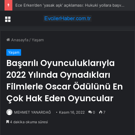
Ece Erken’den ‘yasak aşk’ açıklaması: Hukuki yollara başvuruyor
Menü
Anasayfa
/
Yaşam
Yaşam
Başarılı Oyunculuklarıyla
2022 Yılında Oynadıkları
Filmlerle Oscar Ödülünü En
Çok Hak Eden Oyuncular
MEHMET YANARDAĞ
Kasım 16, 2022
0
7
4 dakika okuma süresi