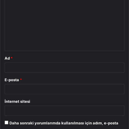
o
r
u
m
*
Ad
*
E-posta
*
İnternet sitesi
Daha sonraki yorumlarımda kullanılması için adım, e-posta