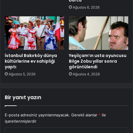
burcu
Ağustos 6, 2026
İstanbul Bakırköy dünya
Yeşilçam’ın usta oyuncusu
kültürlerine ev sahipliği
Bilge Zobu yıllar sonra
yaptı
görüntülendi
Ağustos 5, 2026
Ağustos 4, 2026
Bir yanıt yazın
E-posta adresiniz yayınlanmayacak.
Gerekli alanlar
*
ile
işaretlenmişlerdir
Y