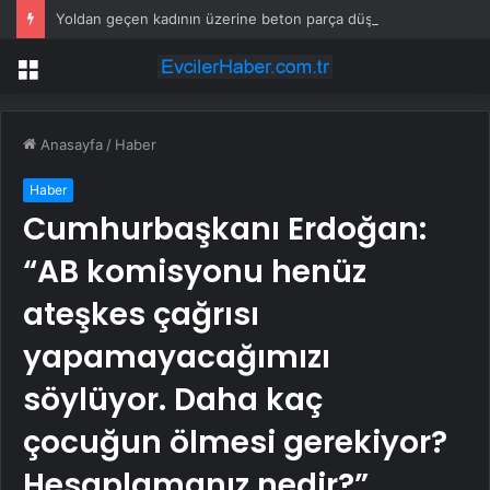
Yoldan geçen kadının üzerine beton parça düştü
Menü
Anasayfa
/
Haber
Haber
Cumhurbaşkanı Erdoğan:
“AB komisyonu henüz
ateşkes çağrısı
yapamayacağımızı
söylüyor. Daha kaç
çocuğun ölmesi gerekiyor?
Hesaplamanız nedir?”