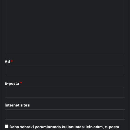
Y
o
r
u
m
*
Ad
*
E-posta
*
İnternet sitesi
Daha sonraki yorumlarımda kullanılması için adım, e-posta