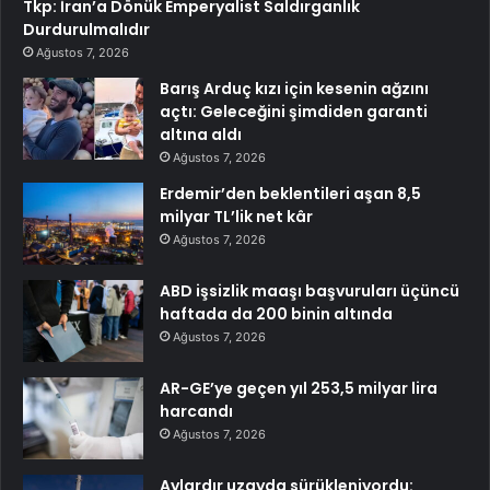
Tkp: İran’a Dönük Emperyalist Saldırganlık
Durdurulmalıdır
Ağustos 7, 2026
Barış Arduç kızı için kesenin ağzını
açtı: Geleceğini şimdiden garanti
altına aldı
Ağustos 7, 2026
Erdemir’den beklentileri aşan 8,5
milyar TL’lik net kâr
Ağustos 7, 2026
ABD işsizlik maaşı başvuruları üçüncü
haftada da 200 binin altında
Ağustos 7, 2026
AR-GE’ye geçen yıl 253,5 milyar lira
harcandı
Ağustos 7, 2026
Aylardır uzayda sürükleniyordu: