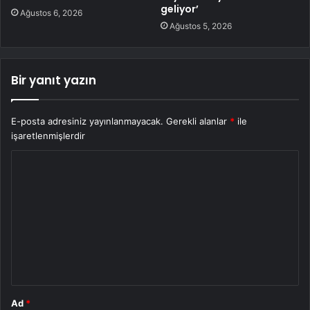
geliyor’
Ağustos 6, 2026
Ağustos 5, 2026
Bir yanıt yazın
E-posta adresiniz yayınlanmayacak.
Gerekli alanlar
*
ile
işaretlenmişlerdir
Y
o
r
u
m
*
Ad
*