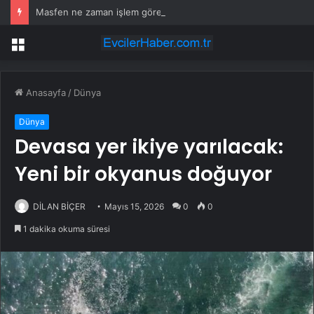
Masfen ne zaman işlem görecek? Masfen halka arz kaç lot verdi?
Menü
Anasayfa
/
Dünya
Dünya
Devasa yer ikiye yarılacak:
Yeni bir okyanus doğuyor
DİLAN BİÇER
Mayıs 15, 2026
0
0
1 dakika okuma süresi