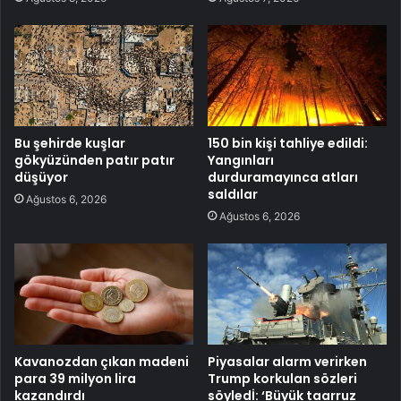
Bu şehirde kuşlar
150 bin kişi tahliye edildi:
gökyüzünden patır patır
Yangınları
düşüyor
durduramayınca atları
saldılar
Ağustos 6, 2026
Ağustos 6, 2026
Kavanozdan çıkan madeni
Piyasalar alarm verirken
para 39 milyon lira
Trump korkulan sözleri
kazandırdı
söyledİ: ‘Büyük taarruz