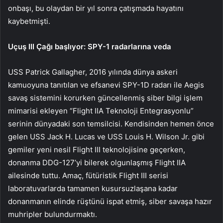
onbaşı, bu olaydan bir yıl sonra çatışmada hayatını
kaybetmişti.
Uçuş III Çağı başlıyor: SPY-1 radarlarına veda
USS Patrick Gallagher, 2016 yılında dünya askeri
kamuoyuna tanıtılan ve efsanevi SPY-1D radarı ile Aegis
savaş sistemini korurken güncellenmiş siber bilgi işlem
mimarisi ekleyen “Flight IIA Teknoloji Entegrasyonlu”
serinin dünyadaki son temsilcisi. Kendisinden hemen önce
gelen USS Jack H. Lucas ve USS Louis H. Wilson Jr. gibi
gemiler yeni nesil Flight III teknolojisine geçerken,
donanma DDG-127’yi bilerek olgunlaşmış Flight IIA
ailesinde tuttu. Amaç, fütüristik Flight III serisi
laboratuvarlarda tamamen kusursuzlaşana kadar
donanmanın elinde rüştünü ispat etmiş, siber savaşa hazır
muhripler bulundurmaktı.