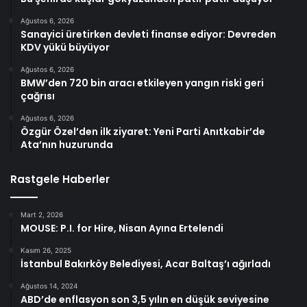
Ağustos 6, 2026
Sanayici üretirken devleti finanse ediyor: Devreden
KDV yükü büyüyor
Ağustos 6, 2026
BMW’den 720 bin aracı etkileyen yangın riski geri
çağrısı
Ağustos 6, 2026
Özgür Özel’den ilk ziyaret: Yeni Parti Anıtkabir’de
Ata’nın huzurunda
Rastgele Haberler
Mart 2, 2026
MOUSE: P.I. for Hire, Nisan Ayına Ertelendi
Kasım 26, 2025
İstanbul Bakırköy Belediyesi, Acar Baltaş’ı ağırladı
Ağustos 14, 2024
ABD’de enflasyon son 3,5 yılın en düşük seviyesine