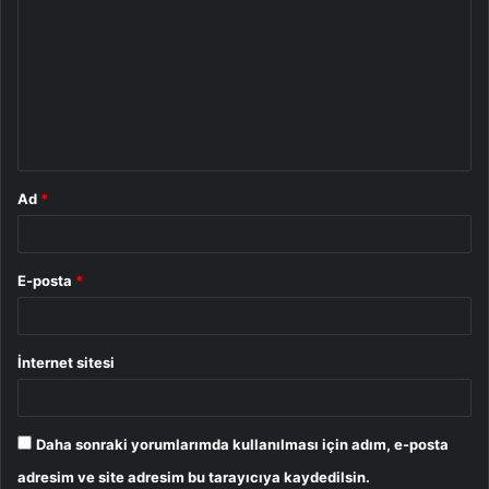
o
r
u
m
*
Ad
*
E-posta
*
İnternet sitesi
Daha sonraki yorumlarımda kullanılması için adım, e-posta
adresim ve site adresim bu tarayıcıya kaydedilsin.