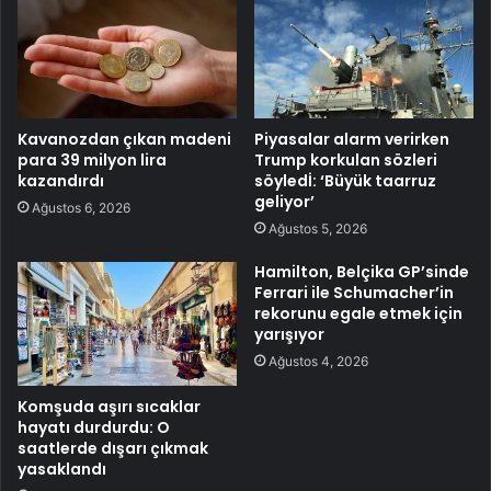
Kavanozdan çıkan madeni
Piyasalar alarm verirken
para 39 milyon lira
Trump korkulan sözleri
kazandırdı
söyledİ: ‘Büyük taarruz
geliyor’
Ağustos 6, 2026
Ağustos 5, 2026
Hamilton, Belçika GP’sinde
Ferrari ile Schumacher’in
rekorunu egale etmek için
yarışıyor
Ağustos 4, 2026
Komşuda aşırı sıcaklar
hayatı durdurdu: O
saatlerde dışarı çıkmak
yasaklandı