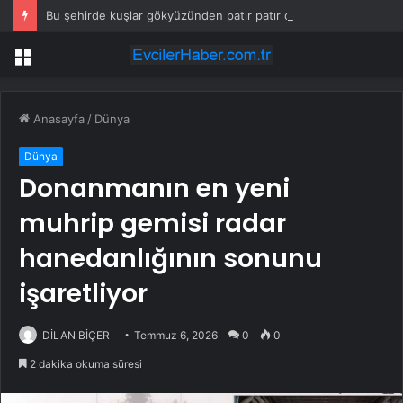
Bu şehirde kuşlar gökyüzünden patır patır düşüyor
Menü
Anasayfa
/
Dünya
Dünya
Donanmanın en yeni
muhrip gemisi radar
hanedanlığının sonunu
işaretliyor
DİLAN BİÇER
Temmuz 6, 2026
0
0
2 dakika okuma süresi