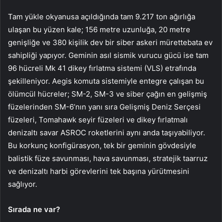
Tam yükle okyanusa açıldığında tam 9.217 ton ağırlığa
ulaşan bu yüzen kale; 156 metre uzunluğa, 20 metre
genişliğe ve 380 kişilik dev bir siber askeri mürettebata ev
sahipliği yapıyor. Geminin asıl sismik vurucu gücü ise tam
96 hücreli Mk 41 dikey fırlatma sistemi (VLS) etrafında
şekilleniyor. Aegis komuta sistemiyle entegre çalışan bu
ölümcül hücreler; SM-2, SM-3 ve siber çağın en gelişmiş
füzelerinden SM-6’nın yanı sıra Gelişmiş Deniz Serçesi
füzeleri, Tomahawk seyir füzeleri ve dikey fırlatmalı
denizaltı savar ASROC roketlerini aynı anda taşıyabiliyor.
Bu korkunç konfigürasyon, tek bir geminin gövdesiyle
balistik füze savunması, hava savunması, stratejik taarruz
ve denizaltı harbi görevlerini tek başına yürütmesini
sağlıyor.
Sırada ne var?