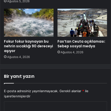
Ağustos 5, 2026
Fokur fokur kaynayan bu
Fas’tan Ceuta açıklaması:
nehrin sıcaklığı 90 dereceyi
Sebep sosyal medya
aşıyor
Ağustos 4, 2026
Ağustos 4, 2026
Bir yanıt yazın
E-posta adresiniz yayınlanmayacak.
Gerekli alanlar
*
ile
işaretlenmişlerdir
Y