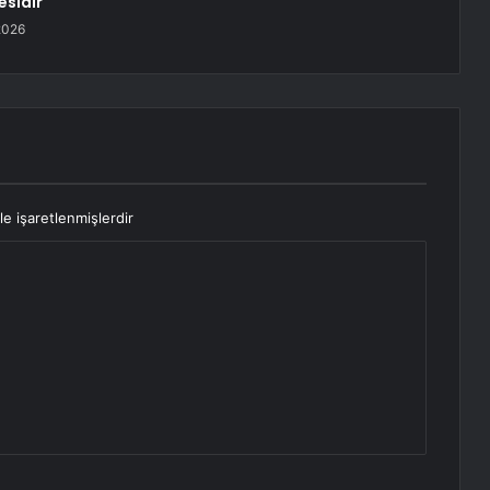
sidir
2026
le işaretlenmişlerdir