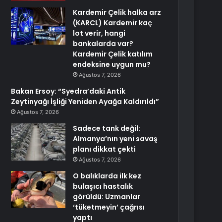
Kardemir Çelik halka arz
(KARCL) Kardemir kaç
lot verir, hangi
bankalarda var?
Kardemir Çelik katılım
endeksine uygun mu?
Ağustos 7, 2026
Bakan Ersoy: “Syedra’daki Antik
Zeytinyağı İşliği Yeniden Ayağa Kaldırıldı”
Ağustos 7, 2026
Sadece tank değil:
Almanya’nın yeni savaş
planı dikkat çekti
Ağustos 7, 2026
O balıklarda ilk kez
bulaşıcı hastalık
görüldü: Uzmanlar
‘tüketmeyin’ çağrısı
yaptı