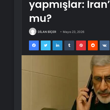
yapmışlar: İran
mu?
DİLAN BİÇER
Mayıs 23, 2026
Facebook
Twitter
LinkedIn
Tumblr
Pinterest
Reddit