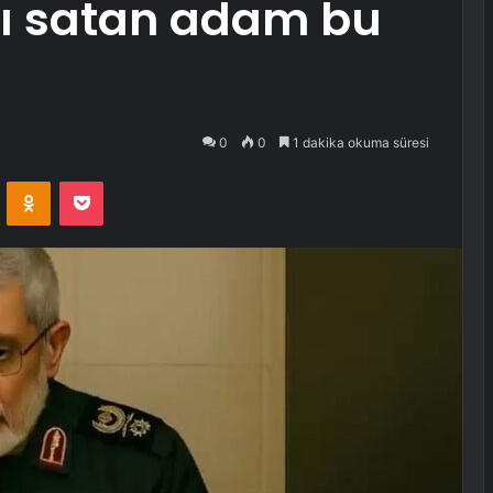
’ı satan adam bu
0
0
1 dakika okuma süresi
VKontakte
Odnoklassniki
Pocket