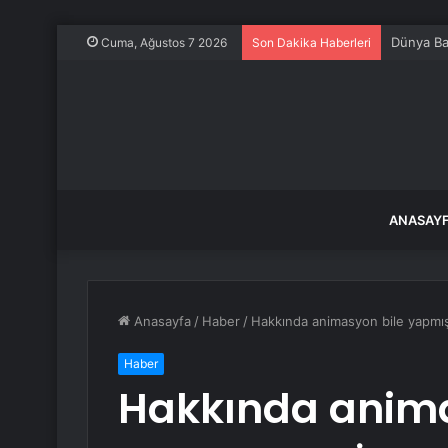
Dünya Ba
Cuma, Ağustos 7 2026
Son Dakika Haberleri
ANASAY
Anasayfa
/
Haber
/
Hakkında animasyon bile yapmış
Haber
Hakkında anima