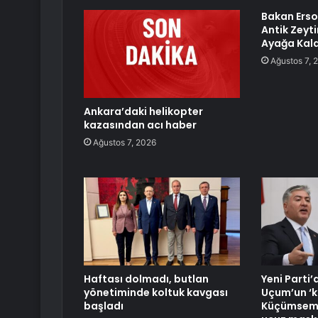
Bakan Erso
Antik Zeyti
Ayağa Kaldı
Ağustos 7, 
Ankara’daki helikopter
kazasından acı haber
Ağustos 7, 2026
Haftası dolmadı, butlan
Yeni Parti
yönetiminde koltuk kavgası
Uçum’un ‘kı
başladı
Küçümseme