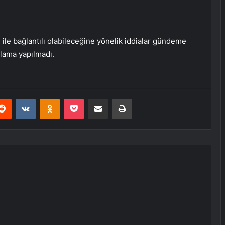
 ile bağlantılı olabileceğine yönelik iddialar gündeme
ulama yapılmadı.
erest
Reddit
VKontakte
Odnoklassniki
Pocket
E-Posta ile paylaş
Yazdır