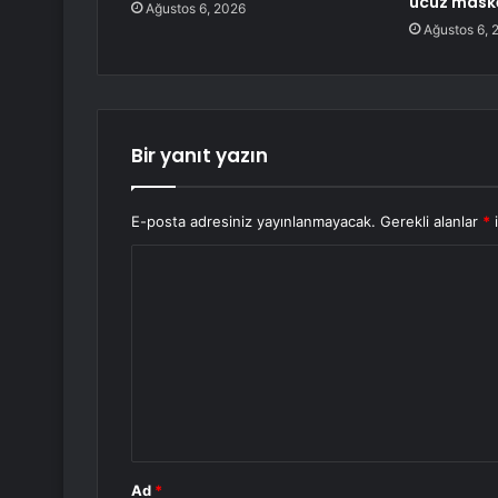
ucuz maske
Ağustos 6, 2026
Ağustos 6, 
Bir yanıt yazın
E-posta adresiniz yayınlanmayacak.
Gerekli alanlar
*
i
Y
o
r
u
m
*
Ad
*