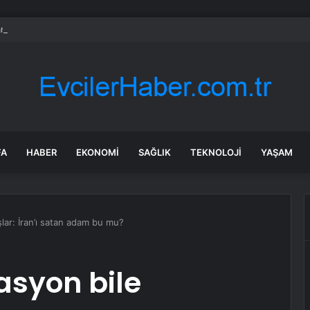
nkası’ndan küresel ekonomik kriz uyarısı
FA
HABER
EKONOMI
SAĞLIK
TEKNOLOJI
YAŞAM
lar: İran’ı satan adam bu mu?
syon bile