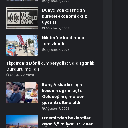
Ağustos 7, 2026
Dünya Bankası’ndan
küresel ekonomik kriz
uyarısı
Ağustos 7, 2026
Nilüfer’de kaldırımlar
temizlendi
Ağustos 7, 2026
Tkp: İran’a Dönük Emperyalist Saldırganlık
Durdurulmalıdır
Ağustos 7, 2026
Barış Arduç kızı için
kesenin ağzını açtı:
Geleceğini şimdiden
garanti altına aldı
Ağustos 7, 2026
Erdemir’den beklentileri
aşan 8,5 milyar TL’lik net