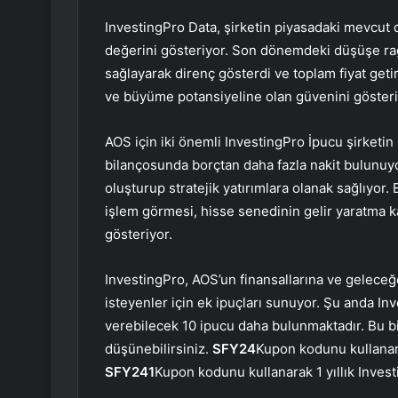
InvestingPro Data, şirketin piyasadaki mevcut 
değerini gösteriyor. Son dönemdeki düşüşe rağ
sağlayarak direnç gösterdi ve toplam fiyat getir
ve büyüme potansiyeline olan güvenini gösteri
AOS için iki önemli InvestingPro İpucu şirketi
bilançosunda borçtan daha fazla nakit bulunuyo
oluşturup stratejik yatırımlara olanak sağlıyo
işlem görmesi, hisse senedinin gelir yaratma 
gösteriyor.
InvestingPro, AOS’un finansallarına ve gelec
isteyenler için ek ipuçları sunuyor. Şu anda Inv
verebilecek 10 ipucu daha bulunmaktadır. Bu bi
düşünebilirsiniz.
SFY24
Kupon kodunu kullanara
SFY241
Kupon kodunu kullanarak 1 yıllık Invest