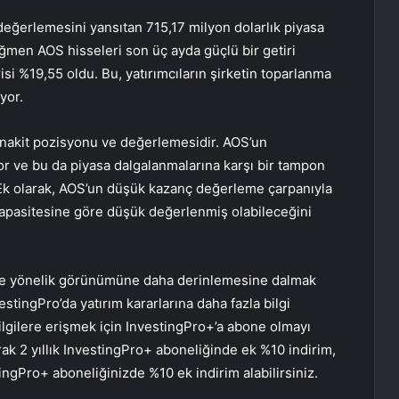
değerlemesini yansıtan 715,17 milyon dolarlık piyasa
men AOS hisseleri son üç ayda güçlü bir getiri
isi %19,55 oldu. Bu, yatırımcıların şirketin toparlanma
yor.
n nakit pozisyonu ve değerlemesidir. AOS’un
r ve bu da piyasa dalgalanmalarına karşı bir tampon
r. Ek olarak, AOS’un düşük kazanç değerleme çarpanıyla
kapasitesine göre düşük değerlenmiş olabileceğini
eğe yönelik görünümüne daha derinlemesine dalmak
estingPro’da yatırım kararlarına daha fazla bilgi
lgilere erişmek için InvestingPro+’a abone olmayı
k 2 yıllık InvestingPro+ aboneliğinde ek %10 indirim,
ingPro+ aboneliğinizde %10 ek indirim alabilirsiniz.