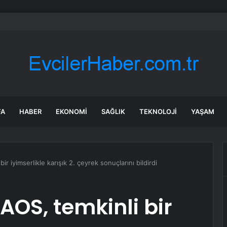
’de kendisinden haber alınamayan kişi evinde ölü bulundu
FA
HABER
EKONOMI
SAĞLIK
TEKNOLOJI
YAŞAM
ir iyimserlikle karışık 2. çeyrek sonuçlarını bildirdi
AOS, temkinli bir