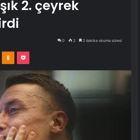
şık 2. çeyrek
irdi
0
2
2 dakika okuma süresi
VKontakte
Odnoklassniki
Pocket