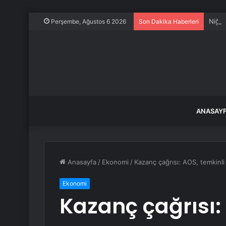
Niğde
Perşembe, Ağustos 6 2026
Son Dakika Haberleri
ANASAY
Anasayfa
/
Ekonomi
/
Kazanç çağrısı: AOS, temkinli b
Ekonomi
Kazanç çağrısı: 