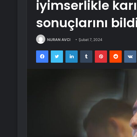
iyimserlikle karı
sonuçlarını bild
NURAN AVCI
Şubat 7, 2024
Facebook
Twitter
LinkedIn
Tumblr
Pinterest
Reddit