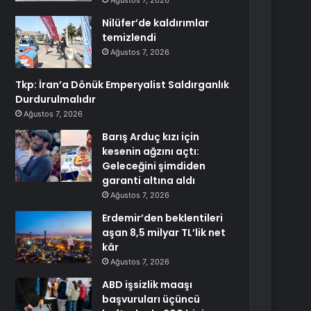
Ağustos 7, 2026
Nilüfer’de kaldırımlar
temizlendi
Ağustos 7, 2026
Tkp: İran’a Dönük Emperyalist Saldırganlık
Durdurulmalıdır
Ağustos 7, 2026
Barış Arduç kızı için
kesenin ağzını açtı:
Geleceğini şimdiden
garanti altına aldı
Ağustos 7, 2026
Erdemir’den beklentileri
aşan 8,5 milyar TL’lik net
kâr
Ağustos 7, 2026
ABD işsizlik maaşı
başvuruları üçüncü