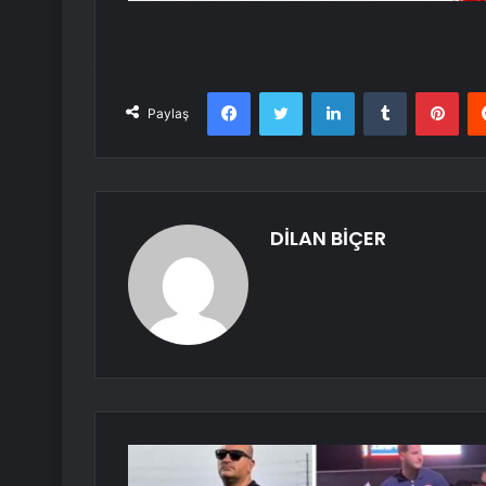
Facebook
Twitter
LinkedIn
Tumblr
Pint
Paylaş
DİLAN BİÇER