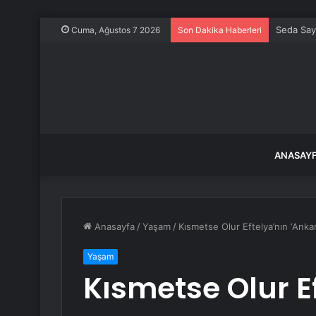
Seda Say
Cuma, Ağustos 7 2026
Son Dakika Haberleri
ANASAY
Anasayfa
/
Yaşam
/
Kısmetse Olur Eftelya’nın ‘Ankar
Yaşam
Kısmetse Olur E