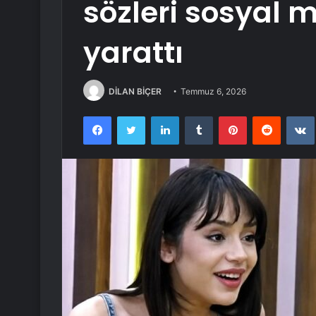
sözleri sosyal
yarattı
DİLAN BİÇER
Temmuz 6, 2026
Facebook
Twitter
LinkedIn
Tumblr
Pinterest
Reddit