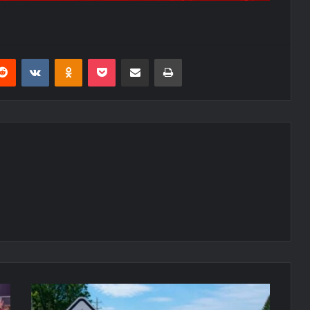
erest
Reddit
VKontakte
Odnoklassniki
Pocket
E-Posta ile paylaş
Yazdır