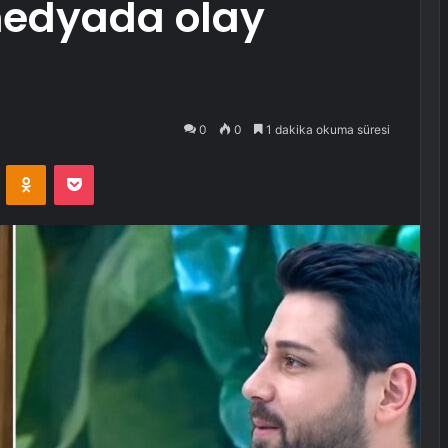
 medyada olay
0
0
1 dakika okuma süresi
VKontakte
Odnoklassniki
Pocket