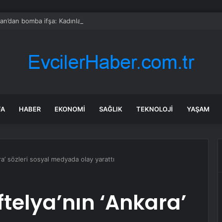
an’dan bomba ifşa: Kadınların tuzağıymış
FA
HABER
EKONOMI
SAĞLIK
TEKNOLOJI
YAŞAM
a’ sözleri sosyal medyada olay yarattı
ftelya’nın ‘Ankara’