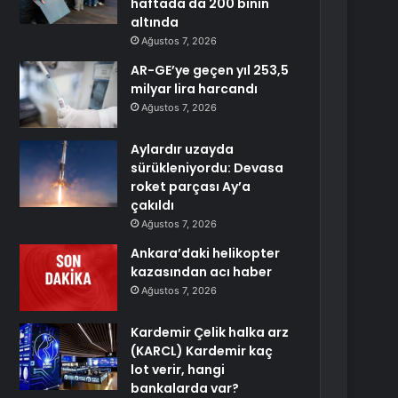
haftada da 200 binin
altında
Ağustos 7, 2026
AR-GE’ye geçen yıl 253,5
milyar lira harcandı
Ağustos 7, 2026
Aylardır uzayda
sürükleniyordu: Devasa
roket parçası Ay’a
çakıldı
Ağustos 7, 2026
Ankara’daki helikopter
kazasından acı haber
Ağustos 7, 2026
Kardemir Çelik halka arz
(KARCL) Kardemir kaç
lot verir, hangi
bankalarda var?