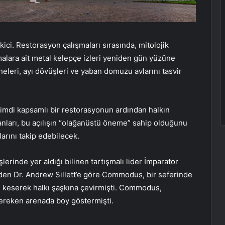
ici. Restorasyon çalışmaları sırasında, mitolojik
malara ait metal kelepçe izleri yeniden gün yüzüne
neleri, ayı dövüşleri ve yaban domuzu avlarını tasvir
 şimdi kapsamlı bir restorasyonun ardından halkın
anları, bu açılışın “olağanüstü öneme” sahip olduğunu
larını takip edebilecek.
lerinde yer aldığı bilinen tartışmalı lider İmparator
nden Dr. Andrew Sillett’e göre Commodus, bir seferinde
 keserek halkı şaşkına çevirmişti. Commodus,
gereken arenada boy göstermişti.