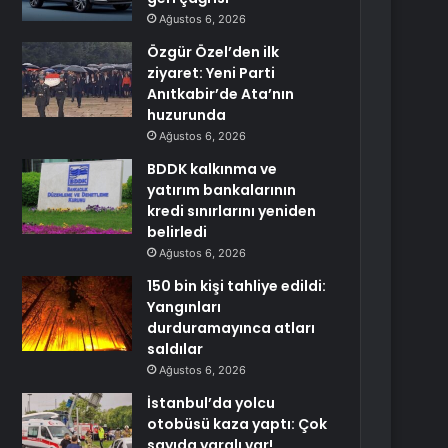
Ağustos 6, 2026
Özgür Özel’den ilk
ziyaret: Yeni Parti
Anıtkabir’de Ata’nın
huzurunda
Ağustos 6, 2026
BDDK kalkınma ve
yatırım bankalarının
kredi sınırlarını yeniden
belirledi
Ağustos 6, 2026
150 bin kişi tahliye edildi:
Yangınları
durduramayınca atları
saldılar
Ağustos 6, 2026
İstanbul’da yolcu
otobüsü kaza yaptı: Çok
sayıda yaralı var!