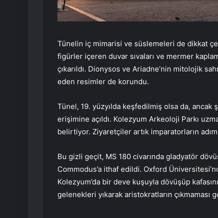
Tünelin iç mimarisi ve süslemeleri de dikkat çek
figürler içeren duvar sıvaları ve mermer kapla
çıkarıldı. Dionysos ve Ariadne’nin mitolojik sah
eden resimler de korundu.
Tünel, 19. yüzyılda keşfedilmiş olsa da, ancak
erişimine açıldı. Kolezyum Arkeoloji Parkı uzm
belirtiyor. Ziyaretçiler artık imparatorların adım
Bu gizli geçit, MS 180 civarında gladyatör dövüş
Commodus’a ithaf edildi. Oxford Üniversitesi’
Kolezyum’da bir deve kuşuyla dövüşüp kafasını
gelenekleri yıkarak aristokratların çıkmaması 