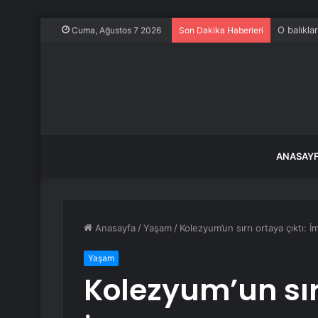
O balıkla
Cuma, Ağustos 7 2026
Son Dakika Haberleri
ANASAY
Anasayfa
/
Yaşam
/
Kolezyum’un sırrı ortaya çıktı: İm
Yaşam
Kolezyum’un sırr