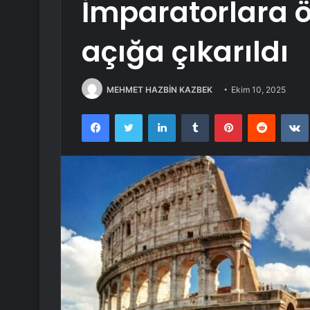
İmparatorlara öz
açığa çıkarıldı
MEHMET HAZBİN KAZBEK
Ekim 10, 2025
Facebook
Twitter
LinkedIn
Tumblr
Pinterest
Reddit