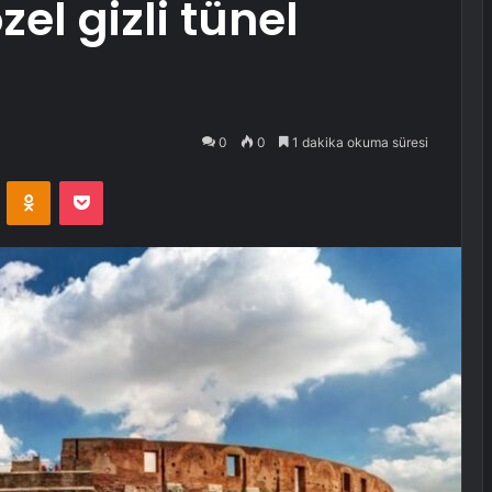
el gizli tünel
0
0
1 dakika okuma süresi
VKontakte
Odnoklassniki
Pocket