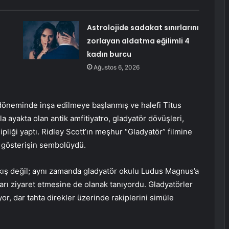
Astrolojide sadakat sınırlarını
zorlayan aldatma eğilimli 4
kadın burcu
Ağustos 6, 2026
döneminde inşa edilmeye başlanmış ve halefi Titus
ayakta olan antik amfitiyatro, gladyatör dövüşleri,
ipliği yaptı. Ridley Scott’ın meşhur “Gladyatör” filmine
e gösterişin sembolüydü.
çıkış değil; aynı zamanda gladyatör okulu Ludus Magnus’a
rı ziyaret etmesine de olanak tanıyordu. Gladyatörler
, dar tahta direkler üzerinde rakiplerini simüle