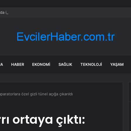
rda ilk kez bulaşıcı hastalık görüldü: Uzmanlar ‘tüketmeyin’ çağrısı yaptı
FA
HABER
EKONOMI
SAĞLIK
TEKNOLOJI
YAŞAM
paratorlara özel gizli tünel açığa çıkarıldı
ı ortaya çıktı: