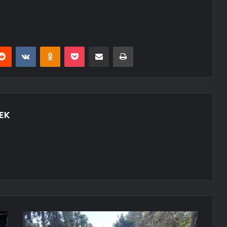
erest
Reddit
VKontakte
Odnoklassniki
Pocket
E-Posta ile paylaş
Yazdır
EK