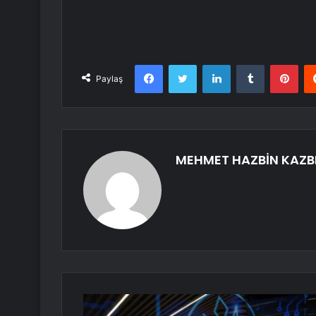
Facebook
Twitter
LinkedIn
Tumblr
Pint
Paylaş
MEHMET HAZBİN KAZB