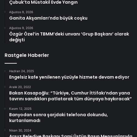
Çubuk’ta Müstakil Evde Yangın
Ağustos 9, 2026
Ganita Akşamları’nda büyük coşku
Ağustos 9, 2026
Özgür Özel’in TBMM’deki unvanı ‘Grup Başkanı’ olarak
değişti
Rastgele Haberler
Haziran 24, 2025
Engelsiz kafe yenilenen yüzüyle hizmete devam ediyor
Aralık 20, 2022
Bakan Kasapoğlu: “Türkiye, Cumhur İttifakı’ndan yana
tavrını sandıkları patlatarak tüm dünyaya haykıracak”
Kasım 12, 2025
Banyodan sonra şarjdaki telefona dokundu,
kurtarılamadı
Nisan 30, 2024
Arsuz Belediye Başkanı Sami Üstün Basın Mensuplarıyla