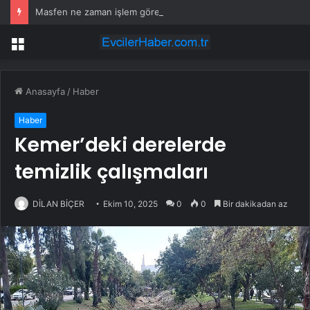
Masfen ne zaman işlem görecek? Masfen halka arz kaç lot verdi?
Menü
Anasayfa
/
Haber
Haber
Kemer’deki derelerde
temizlik çalışmaları
DİLAN BİÇER
Ekim 10, 2025
0
0
Bir dakikadan az