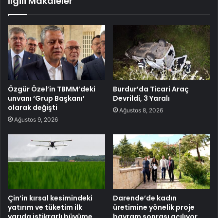
İlgili Makaleler
Özgür Özel’in TBMM’deki
Burdur’da Ticari Araç
unvanı ‘Grup Başkanı’
Devrildi, 3 Yaralı
olarak değişti
Ağustos 8, 2026
Ağustos 9, 2026
Çin’in kırsal kesimindeki
Darende’de kadın
yatırım ve tüketim ilk
üretimine yönelik proje
yarıda istikrarlı büyüme
bayram sonrası açılıyor