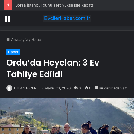
Borsa İstanbul günü sert yükselişle kapattı
Menü
Anasayfa
/
Haber
Haber
Ordu’da Heyelan: 3 Ev
Tahliye Edildi
DİLAN BİÇER
Mayıs 23, 2026
0
0
Bir dakikadan az