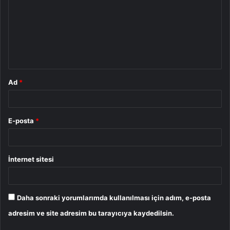
r
u
m
*
Ad
*
E-posta
*
İnternet sitesi
Daha sonraki yorumlarımda kullanılması için adım, e-posta
adresim ve site adresim bu tarayıcıya kaydedilsin.