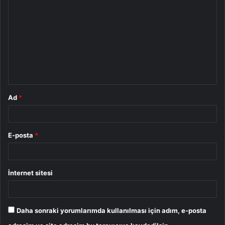
o
r
u
m
*
Ad
*
E-posta
*
İnternet sitesi
Daha sonraki yorumlarımda kullanılması için adım, e-posta