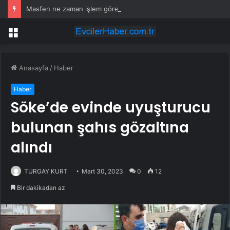
Masfen ne zaman işlem görecek? Masfen halka arz kaç lot verdi?
Menü
Anasayfa
/
Haber
Haber
Söke’de evinde uyuşturucu
bulunan şahıs gözaltına
alındı
TURGAY KURT
Mart 30, 2023
0
12
Bir dakikadan az