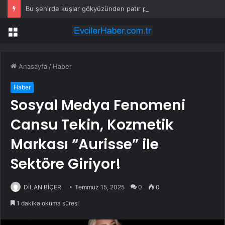
Bu şehirde kuşlar gökyüzünden patır patır düşüyor
Menü
Anasayfa
/
Haber
Haber
Sosyal Medya Fenomeni
Cansu Tekin, Kozmetik
Markası “Aurisse” ile
Sektöre Giriyor!
DİLAN BİÇER
Temmuz 15, 2025
0
0
1 dakika okuma süresi