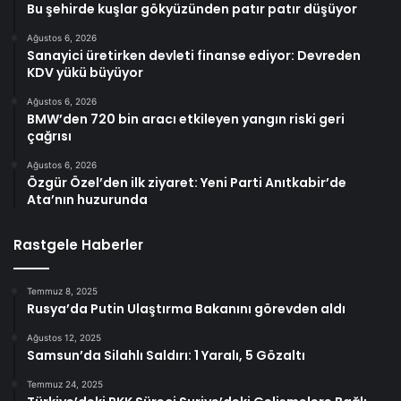
Bu şehirde kuşlar gökyüzünden patır patır düşüyor
Ağustos 6, 2026
Sanayici üretirken devleti finanse ediyor: Devreden
KDV yükü büyüyor
Ağustos 6, 2026
BMW’den 720 bin aracı etkileyen yangın riski geri
çağrısı
Ağustos 6, 2026
Özgür Özel’den ilk ziyaret: Yeni Parti Anıtkabir’de
Ata’nın huzurunda
Rastgele Haberler
Temmuz 8, 2025
Rusya’da Putin Ulaştırma Bakanını görevden aldı
Ağustos 12, 2025
Samsun’da Silahlı Saldırı: 1 Yaralı, 5 Gözaltı
Temmuz 24, 2025