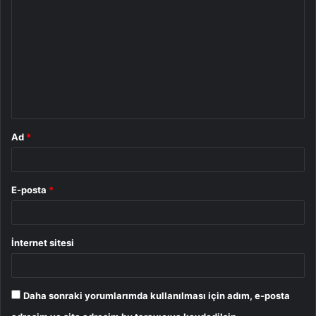
o
r
u
m
*
Ad
*
E-posta
*
İnternet sitesi
Daha sonraki yorumlarımda kullanılması için adım, e-posta