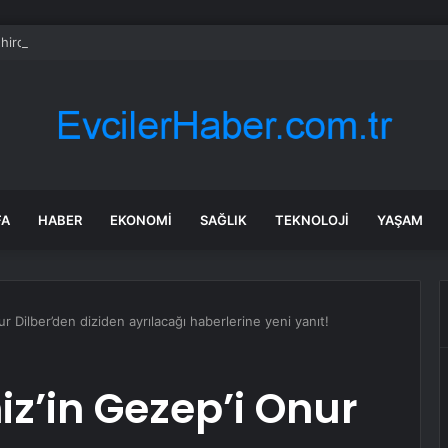
hirde kuşlar gökyüzünden patır patır düşüyor
FA
HABER
EKONOMI
SAĞLIK
TEKNOLOJI
YAŞAM
 Dilber’den diziden ayrılacağı haberlerine yeni yanıt!
z’in Gezep’i Onur