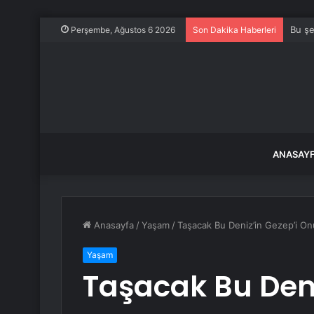
Bu şe
Perşembe, Ağustos 6 2026
Son Dakika Haberleri
ANASAY
Anasayfa
/
Yaşam
/
Taşacak Bu Deniz’in Gezep’i Onur
Yaşam
Taşacak Bu Deni