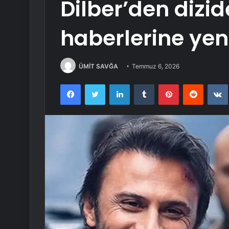
Dilber’den dizid
haberlerine yeni
ÜMİT SAVĞA
Temmuz 6, 2026
Facebook
Twitter
LinkedIn
Tumblr
Pinterest
Reddit