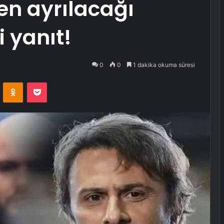
en ayrılacağı
 yanıt!
0
0
1 dakika okuma süresi
VKontakte
Odnoklassniki
Pocket