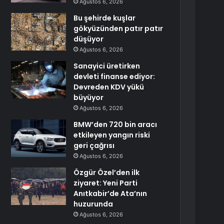
Ağustos 6, 2026
Bu şehirde kuşlar
gökyüzünden patır patır
düşüyor
Ağustos 6, 2026
Sanayici üretirken
devleti finanse ediyor:
Devreden KDV yükü
büyüyor
Ağustos 6, 2026
BMW’den 720 bin aracı
etkileyen yangın riski
geri çağrısı
Ağustos 6, 2026
Özgür Özel’den ilk
ziyaret: Yeni Parti
Anıtkabir’de Ata’nın
huzurunda
Ağustos 6, 2026