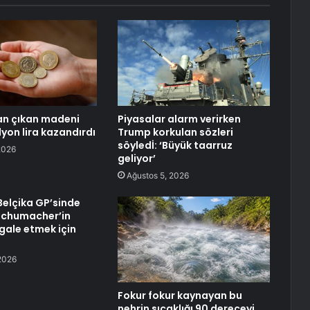
n çıkan madeni
Piyasalar alarm verirken
yon lira kazandırdı
Trump korkulan sözleri
söyledİ: ‘Büyük taarruz
2026
geliyor’
Ağustos 5, 2026
Belçika GP’sinde
e Schumacher’in
gale etmek için
2026
Fokur fokur kaynayan bu
nehrin sıcaklığı 90 dereceyi