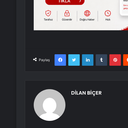
Facebook
Twitter
LinkedIn
Tumblr
Pint
Paylaş
DİLAN BİÇER