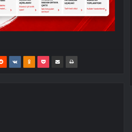
erest
Reddit
VKontakte
Odnoklassniki
Pocket
E-Posta ile paylaş
Yazdır