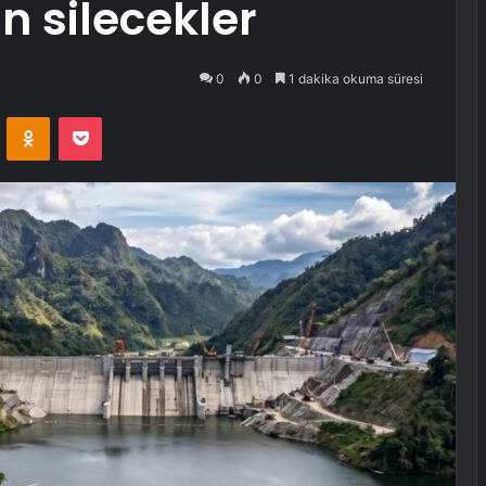
n silecekler
0
0
1 dakika okuma süresi
VKontakte
Odnoklassniki
Pocket