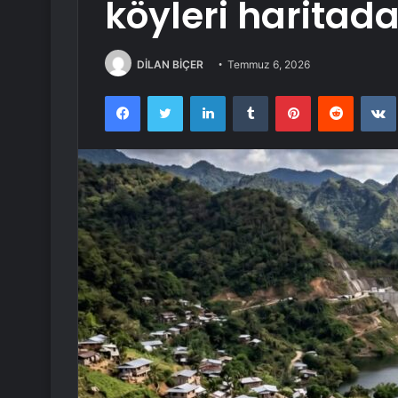
köyleri haritada
DİLAN BİÇER
Temmuz 6, 2026
Facebook
Twitter
LinkedIn
Tumblr
Pinterest
Reddit