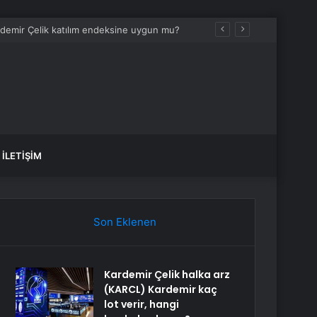
ardemir Çelik katılım endeksine uygun mu?
İLETIŞIM
Son Eklenen
Kardemir Çelik halka arz
(KARCL) Kardemir kaç
lot verir, hangi