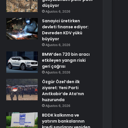
düşüyor
Ağustos 6, 2026
Sanayici üretirken
devleti finanse ediyor:
Devreden KDV yükü
büyüyor
Ağustos 6, 2026
BMW’den 720 bin aracı
etkileyen yangın riski
geri çağrısı
Ağustos 6, 2026
Özgür Özel’den ilk
ziyaret: Yeni Parti
Anıtkabir’de Ata’nın
huzurunda
Ağustos 6, 2026
BDDK kalkınma ve
yatırım bankalarının
kredi sınırlarını yeniden