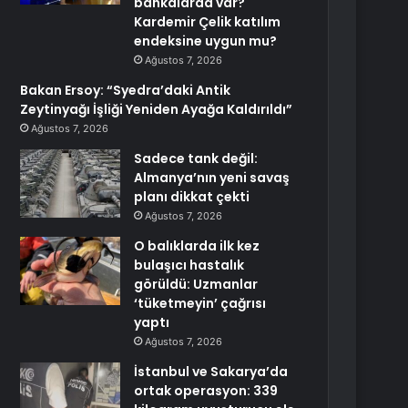
bankalarda var?
Kardemir Çelik katılım
endeksine uygun mu?
Ağustos 7, 2026
Bakan Ersoy: “Syedra’daki Antik
Zeytinyağı İşliği Yeniden Ayağa Kaldırıldı”
Ağustos 7, 2026
Sadece tank değil:
Almanya’nın yeni savaş
planı dikkat çekti
Ağustos 7, 2026
O balıklarda ilk kez
bulaşıcı hastalık
görüldü: Uzmanlar
‘tüketmeyin’ çağrısı
yaptı
Ağustos 7, 2026
İstanbul ve Sakarya’da
ortak operasyon: 339