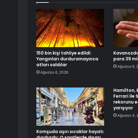
150 bin kişi tahliye edildi:
Kavanozda
Yangınları durduramayınca
para 39 mil
atları saldılar
Ağustos 6, 
Ağustos 6, 2026
Hamilton, 
Ferrari il
rekorunu e
yarışıyor
Ağustos 4, 
Komşuda aşırı sıcaklar hayatı
durdurdu: O saatlerde dışarı