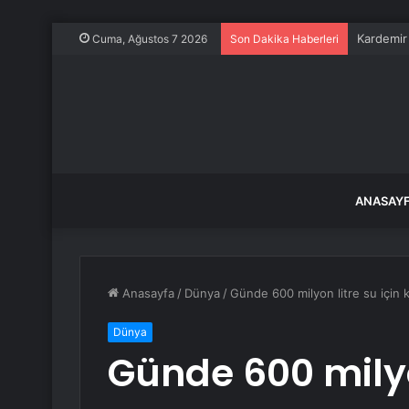
Kardemir 
Cuma, Ağustos 7 2026
Son Dakika Haberleri
ANASAY
Anasayfa
/
Dünya
/
Günde 600 milyon litre su için k
Dünya
Günde 600 milyon