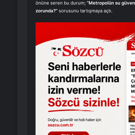
önüne seren bu durum;
“Metropolün su güvenl
zorunda?”
sorusunu tartışmaya açtı.