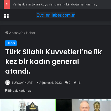
Yanlışlıkla açtıkları kuyu rengarenk bir doğa harikasına dönüştü
Menü
Anasayfa
/
Haber
Haber
Türk Silahlı Kuvvetleri’ne ilk
kez bir kadın general
atandı.
TURGAY KURT
Ağustos 6, 2023
0
16
Bir dakikadan az