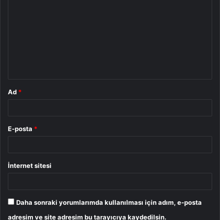
o
r
u
m
*
Ad
*
E-posta
*
İnternet sitesi
Daha sonraki yorumlarımda kullanılması için adım, e-posta
adresim ve site adresim bu tarayıcıya kaydedilsin.