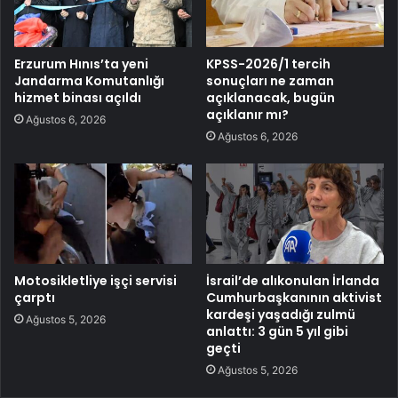
Erzurum Hınıs’ta yeni
KPSS-2026/1 tercih
Jandarma Komutanlığı
sonuçları ne zaman
hizmet binası açıldı
açıklanacak, bugün
açıklanır mı?
Ağustos 6, 2026
Ağustos 6, 2026
Motosikletliye işçi servisi
İsrail’de alıkonulan İrlanda
çarptı
Cumhurbaşkanının aktivist
kardeşi yaşadığı zulmü
Ağustos 5, 2026
anlattı: 3 gün 5 yıl gibi
geçti
Ağustos 5, 2026