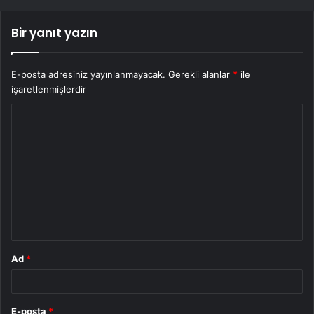
Bir yanıt yazın
E-posta adresiniz yayınlanmayacak.
Gerekli alanlar
*
ile
işaretlenmişlerdir
Y
o
r
u
m
*
Ad
*
E-posta
*