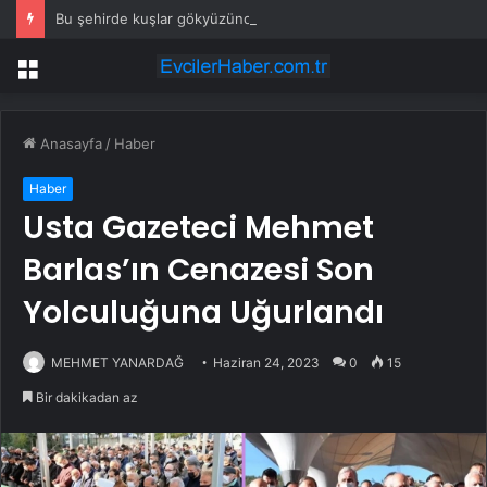
Bu şehirde kuşlar gökyüzünden patır patır düşüyor
Menü
Anasayfa
/
Haber
Haber
Usta Gazeteci Mehmet
Barlas’ın Cenazesi Son
Yolculuğuna Uğurlandı
MEHMET YANARDAĞ
Haziran 24, 2023
0
15
Bir dakikadan az