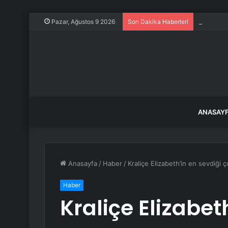
Masfen n
Pazar, Ağustos 9 2026
Son Dakika Haberleri
ANASAY
Anasayfa
/
Haber
/
Kraliçe Elizabeth’in en sevdiği
Haber
Kraliçe Elizabet