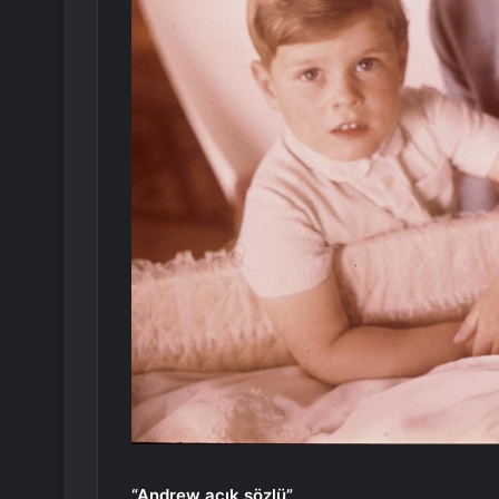
“Andrew açık sözlü”