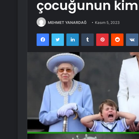
çocuğunun kim 
MEHMET YANARDAĞ
Kasım 5, 2023
Facebook
Twitter
LinkedIn
Tumblr
Pinterest
Reddit