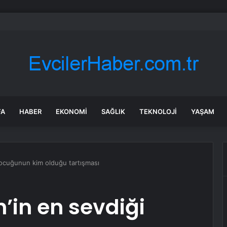
e zaman işlem görecek? Masfen halka arz kaç lot verdi?
FA
HABER
EKONOMI
SAĞLIK
TEKNOLOJI
YAŞAM
 çocuğunun kim olduğu tartışması
h’in en sevdiği