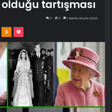
olduğu tartışması
0
3
1 dakika okuma süresi
VKontakte
Odnoklassniki
Pocket