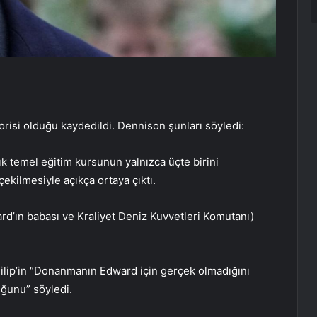
risi olduğu kaydedildi. Dennison şunları söyledi:
ık temel eğitim kursunun yalnızca üçte birini
kilmesiyle açıkça ortaya çıktı.
ard’ın babası ve Kraliyet Deniz Kuvvetleri Komutanı)
ilip’in “Donanmanın Edward için gerçek olmadığını
uğunu” söyledi.